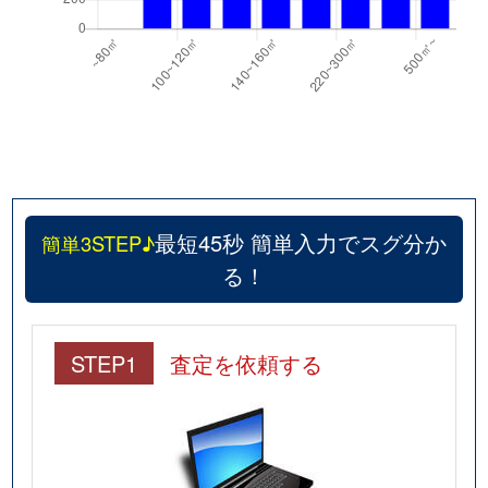
最短45秒 簡単入力でスグ分か
簡単3STEP♪
る！
STEP1
査定を依頼する