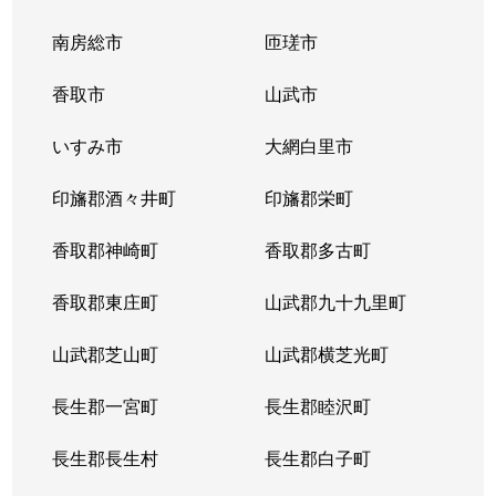
南房総市
匝瑳市
香取市
山武市
いすみ市
大網白里市
印旛郡酒々井町
印旛郡栄町
香取郡神崎町
香取郡多古町
香取郡東庄町
山武郡九十九里町
山武郡芝山町
山武郡横芝光町
長生郡一宮町
長生郡睦沢町
長生郡長生村
長生郡白子町