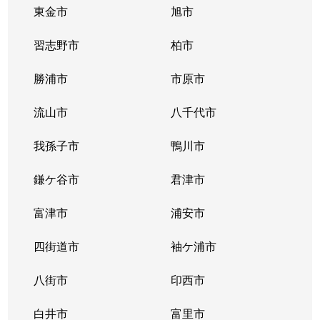
東金市
旭市
習志野市
柏市
勝浦市
市原市
流山市
八千代市
我孫子市
鴨川市
鎌ケ谷市
君津市
富津市
浦安市
四街道市
袖ケ浦市
八街市
印西市
白井市
富里市