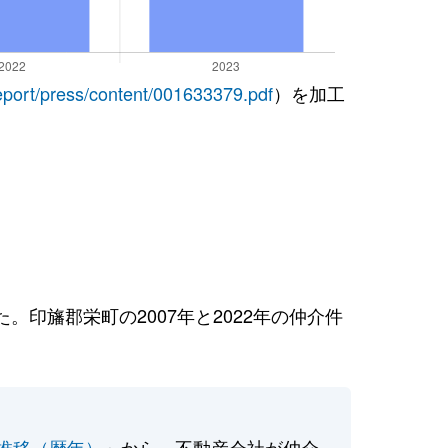
report/press/content/001633379.pdf
）を加工
印旛郡栄町の2007年と2022年の仲介件
推移（暦年）
」から、不動産会社が仲介