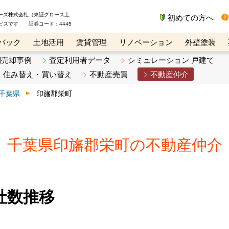
ーズ株式会社（東証グロース上
初めての方へ
ビスです 証券コード：4445
バック
土地活用
賃貸管理
リノベーション
外壁塗装
ライン講座
リビンマガジンBiz
不動産売却ご相談デスク
別売却事例
査定利用者データ
シミュレーション 戸建て
住み替え・買い替え
不動産売買
不動産仲介
千葉県
印旛郡栄町
千葉県印旛郡栄町の不動産仲介
社数推移