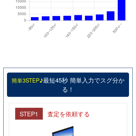
最短45秒 簡単入力でスグ分か
簡単3STEP♪
る！
STEP1
査定を依頼する