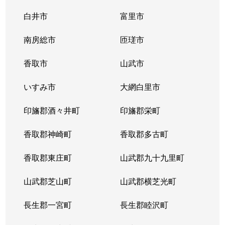
白井市
富里市
南房総市
匝瑳市
香取市
山武市
いすみ市
大網白里市
印旛郡酒々井町
印旛郡栄町
香取郡神崎町
香取郡多古町
香取郡東庄町
山武郡九十九里町
山武郡芝山町
山武郡横芝光町
長生郡一宮町
長生郡睦沢町