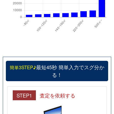
最短45秒 簡単入力でスグ分か
簡単3STEP♪
る！
STEP1
査定を依頼する