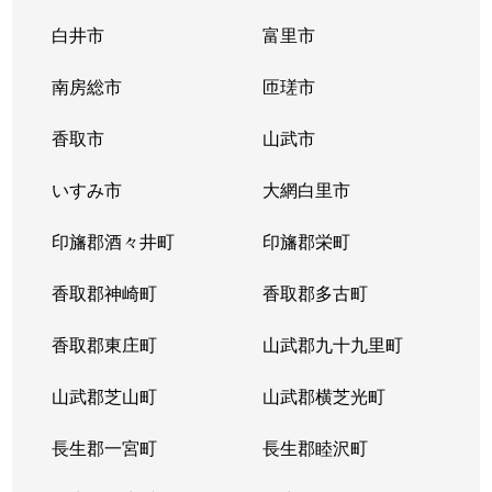
白井市
富里市
南房総市
匝瑳市
香取市
山武市
いすみ市
大網白里市
印旛郡酒々井町
印旛郡栄町
香取郡神崎町
香取郡多古町
香取郡東庄町
山武郡九十九里町
山武郡芝山町
山武郡横芝光町
長生郡一宮町
長生郡睦沢町