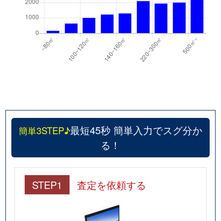
最短45秒 簡単入力でスグ分か
簡単3STEP♪
る！
STEP1
査定を依頼する