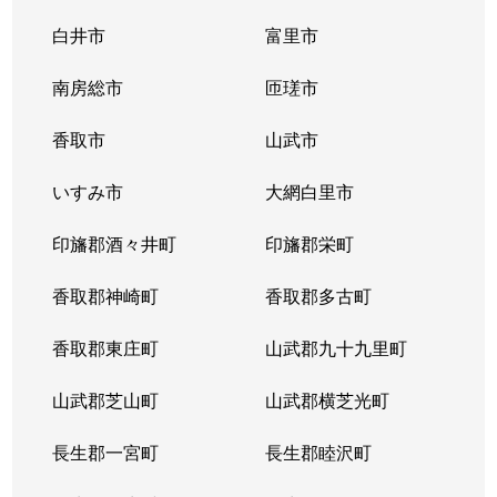
白井市
富里市
南房総市
匝瑳市
香取市
山武市
いすみ市
大網白里市
印旛郡酒々井町
印旛郡栄町
香取郡神崎町
香取郡多古町
香取郡東庄町
山武郡九十九里町
山武郡芝山町
山武郡横芝光町
長生郡一宮町
長生郡睦沢町