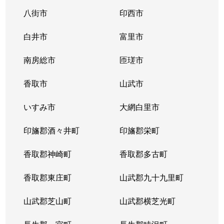
八街市
印西市
白井市
富里市
南房総市
匝瑳市
香取市
山武市
いすみ市
大網白里市
印旛郡酒々井町
印旛郡栄町
香取郡神崎町
香取郡多古町
香取郡東庄町
山武郡九十九里町
山武郡芝山町
山武郡横芝光町