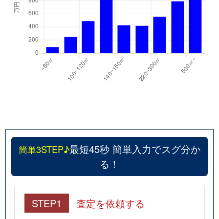
最短45秒 簡単入力でスグ分か
簡単3STEP♪
る！
STEP1
査定を依頼する