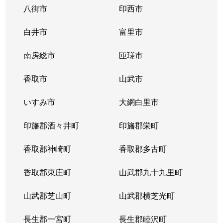
八街市
印西市
白井市
富里市
南房総市
匝瑳市
香取市
山武市
いすみ市
大網白里市
印旛郡酒々井町
印旛郡栄町
香取郡神崎町
香取郡多古町
香取郡東庄町
山武郡九十九里町
山武郡芝山町
山武郡横芝光町
長生郡一宮町
長生郡睦沢町