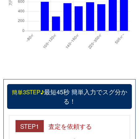
最短45秒 簡単入力でスグ分か
簡単3STEP♪
る！
STEP1
査定を依頼する