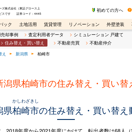
ーズ株式会社（東証グロース上
初めての方へ
ビスです 証券コード：4445
バック
土地活用
賃貸管理
リノベーション
外壁塗装
ライン講座
リビンマガジンBiz
不動産売却ご相談デスク
別売却事例
査定利用者データ
シミュレーション 戸建て
住み替え・買い替え
不動産売買
不動産仲介
替え
新潟県
柏崎市
新潟県柏崎市の住み替え・買い替
かしわざきし
潟県
柏崎市
の住み替え・買い替え
018年度から2021年度にかけて、転出者数は68人（3.2