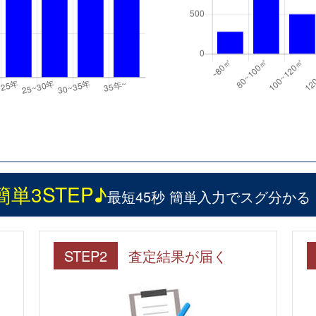
簡単3STEP♪
最短45秒 簡単入力でスグ分かる
STEP2
査定結果が届く