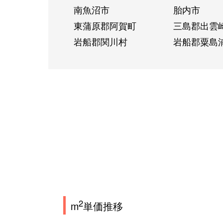
南魚沼市
胎内市
東蒲原郡阿賀町
三島郡出雲
岩船郡関川村
岩船郡粟島
2
m
単価推移