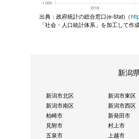
出典：政府統計の総合窓口(e-Stat)（
htt
「社会・人口統計体系」を加工して作
新潟
新潟市北区
新潟市東区
新潟市南区
新潟市西区
柏崎市
新発田市
見附市
村上市
五泉市
上越市