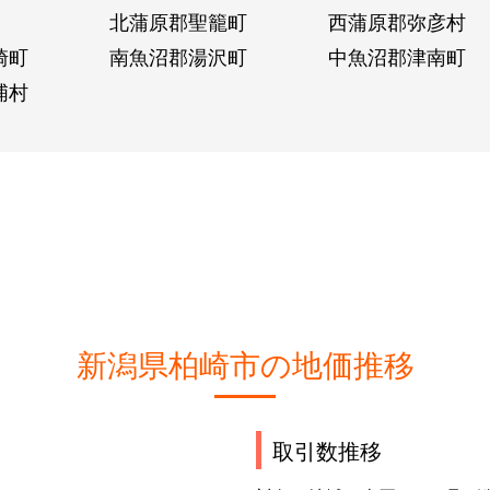
北蒲原郡聖籠町
西蒲原郡弥彦村
崎町
南魚沼郡湯沢町
中魚沼郡津南町
浦村
新潟県柏崎市の地価推移
取引数推移