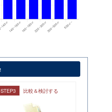
！
STEP3
比較＆検討する