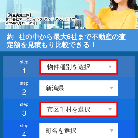
【調査実施主体】
株式会社マーケティング アンド アソシェイツ
2025年9月19日-23日
約
社の中から最大6社まで不動産の査
定額を見積もり比較できる！
1
2
3
4