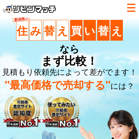
新潟県
の
住
み
替
え
買
い
替
え
なら
まず比較！
見積もり依頼先によって差がでます！
"最高価格で売却する"
には？