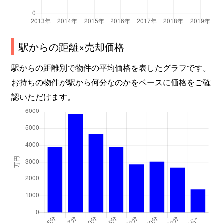
広野
2,200万円
安倍川
徒歩1
駅からの距離×売却価格
広野
1,000万円
安倍川
徒歩2
駅からの距離別で物件の平均価格を表したグラフです。
広野
1,500万円
用宗
徒歩1
お持ちの物件が駅から何分なのかをベースに価格をご確
富士見台
4,000万円
静岡
徒歩4
認いただけます。
富士見台
2,200万円
静岡
徒歩4
曲金
2,300万円
静岡
徒歩2
曲金
2,900万円
東静岡
徒歩1
曲金
3,800万円
東静岡
徒歩1
曲金
3,700万円
東静岡
徒歩2