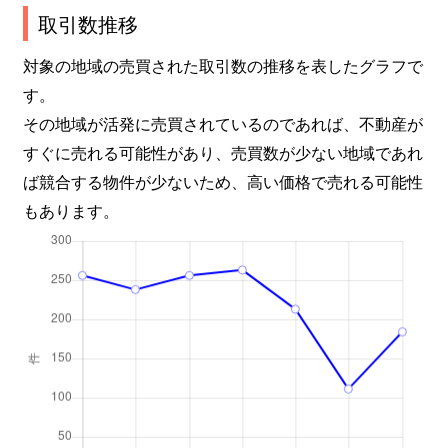
中村町
2,100万円
静岡
徒歩4
取引数推移
西島
1,000万円
静岡
徒歩4
対象の地域の売買された取引数の推移を表したグラフで
す。
西脇
2,500万円
静岡
徒歩4
その地域が活発に売買されているのであれば、不動産が
すぐに売れる可能性があり、売買数が少ない地域であれ
西脇
3,400万円
静岡
徒歩4
ば競合する物件が少ないため、高い価格で売れる可能性
西脇
4,300万円
静岡
徒歩4
もあります。
根古屋
50万円
東静岡
徒歩1
聖一色
2,600万円
東静岡
徒歩2
聖一色
6,200万円
東静岡
徒歩1
聖一色
2,600万円
東静岡
徒歩2
聖一色
4,500万円
東静岡
徒歩2