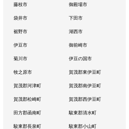
高松
1,900万円
静岡
徒歩4
藤枝市
御殿場市
高松
袋井市
1,500万円
下田市
東静岡
徒歩4
裾野市
湖西市
手越原
910万円
安倍川
徒歩2
伊豆市
御前崎市
手越原
1,500万円
安倍川
徒歩2
菊川市
伊豆の国市
寺田
1,800万円
安倍川
徒歩1
牧之原市
賀茂郡東伊豆町
東新田
1,800万円
安倍川
徒歩2
賀茂郡河津町
賀茂郡南伊豆町
東新田
1,700万円
安倍川
徒歩1
賀茂郡松崎町
賀茂郡西伊豆町
登呂
1,400万円
静岡
徒歩4
田方郡函南町
駿東郡清水町
登呂
1,200万円
静岡
徒歩4
駿東郡長泉町
駿東郡小山町
登呂
1,600万円
静岡
徒歩4