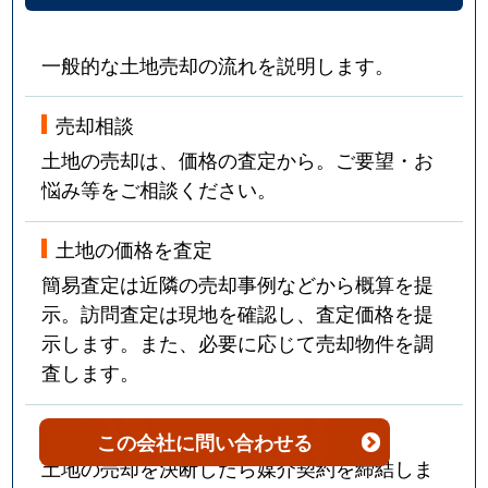
八幡
1,300万円
静岡
徒歩2
一般的な土地売却の流れを説明します。
八幡
8,800万円
静岡
徒歩1
売却相談
八幡
1,200万円
静岡
徒歩1
土地の売却は、価格の査定から。ご要望・お
悩み等をご相談ください。
八幡
2,700万円
静岡
徒歩1
土地の価格を査定
大和
2,800万円
静岡
徒歩1
簡易査定は近隣の売却事例などから概算を提
示。訪問査定は現地を確認し、査定価格を提
示します。また、必要に応じて売却物件を調
査します。
媒介契約
この会社
に問い合わせる
土地の売却を決断したら媒介契約を締結しま