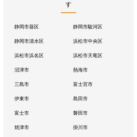
す
新川
1,400万円
静岡
徒歩1
新川
1,900万円
静岡
徒歩2
静岡市葵区
静岡市駿河区
高松
1,700万円
静岡
徒歩4
静岡市清水区
浜松市中央区
高松
2,200万円
静岡
徒歩4
浜松市浜名区
浜松市天竜区
高松
1,700万円
静岡
徒歩4
沼津市
熱海市
高松
2,700万円
静岡
徒歩4
三島市
富士宮市
高松
1,100万円
静岡
徒歩4
伊東市
島田市
高松
1,500万円
静岡
徒歩4
富士市
磐田市
高松
7,900万円
静岡
徒歩4
焼津市
掛川市