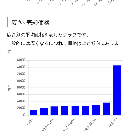
馬渕
3,100万円
静岡
徒歩1
広さ×売却価格
馬渕
7,800万円
静岡
徒歩1
広さ別の平均価格を表したグラフです。
馬渕
1,900万円
静岡
徒歩1
一般的には広くなるにつれて価格は上昇傾向にありま
馬渕
3,200万円
静岡
徒歩1
す。
丸子
1,600万円
安倍川
徒歩4
丸子
40万円
安倍川
徒歩4
丸子
1,400万円
安倍川
徒歩1
丸子
1,300万円
安倍川
徒歩2
丸子
2,100万円
安倍川
徒歩2