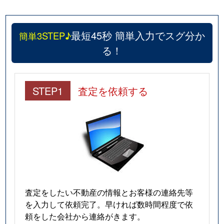
丸子新田
1,400万円
安倍川
徒歩1
最短45秒 簡単入力でスグ分か
簡単3STEP♪
丸子新田
1,600万円
安倍川
徒歩1
る！
丸子芹が谷町
1,900万円
安倍川
徒歩2
STEP1
査定を依頼する
丸子芹が谷町
200万円
安倍川
徒歩2
水上
3,500万円
静岡
徒歩1
みずほ
3,500万円
安倍川
徒歩9
みずほ
2,100万円
安倍川
徒歩8
みずほ
2,800万円
安倍川
徒歩8
査定をしたい不動産の情報とお客様の連絡先等
を入力して依頼完了。早ければ数時間程度で依
宮竹
1,500万円
静岡
徒歩4
頼をした会社から連絡がきます。