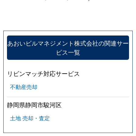
丸子
1,500万円
安倍川
徒歩1
丸子
900万円
安倍川
徒歩1
丸子
250万円
安倍川
徒歩2
あおいビルマネジメント株式会社の関連サー
丸子
890万円
安倍川
徒歩4
ビス一覧
丸子
540万円
安倍川
徒歩4
リビンマッチ対応サービス
丸子
280万円
安倍川
徒歩4
不動産売却
丸子
850万円
安倍川
徒歩1
静岡県静岡市駿河区
丸子
1,100万円
安倍川
徒歩1
土地 売却・査定
丸子
1,800万円
安倍川
徒歩2
丸子新田
2,200万円
安倍川
徒歩1