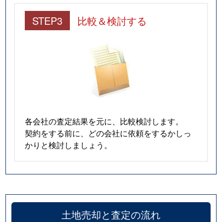
用宗
1,100万円
用宗
徒歩6
STEP3
比較＆検討する
用宗
1,100万円
用宗
徒歩8
用宗
1,400万円
用宗
徒歩5
用宗
1,000万円
用宗
徒歩8
用宗
1,200万円
用宗
徒歩9
各会社の査定結果を元に、比較検討します。
桃園町
4,300万円
安倍川
徒歩2
契約をする前に、どの会社に依頼をするかしっ
かりと検討しましょう。
谷田
4,500万円
草薙(ＪＲ)
徒歩1
八幡
8,300万円
静岡
徒歩1
八幡
85,000万円
静岡
徒歩1
土地売却と査定の流れ
八幡
9,600万円
静岡
徒歩1