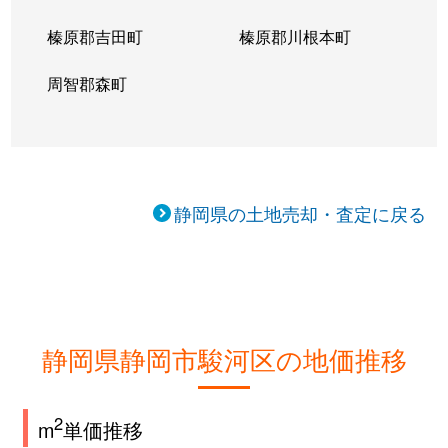
榛原郡吉田町
榛原郡川根本町
登呂
2,200万円
静岡
徒歩4
周智郡森町
登呂
4,300万円
静岡
徒歩4
登呂
3,300万円
静岡
徒歩4
登呂
2,100万円
静岡
徒歩4
静岡県の土地売却・査定に戻る
登呂
5,800万円
静岡
徒歩4
登呂
4,500万円
静岡
徒歩4
中島
1,400万円
静岡
徒歩1
静岡県静岡市駿河区の地価推移
中島
130万円
静岡
徒歩1
2
m
単価推移
中島
340万円
静岡
徒歩4