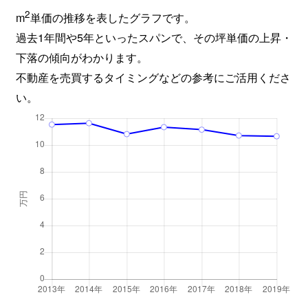
2
m
単価の推移を表したグラフです。
中島
8,900万円
静岡
徒歩1
過去1年間や5年といったスパンで、その坪単価の上昇・
中島
1,900万円
静岡
徒歩4
下落の傾向がわかります。
不動産を売買するタイミングなどの参考にご活用くださ
中田
1,700万円
静岡
徒歩2
い。
中田
2,300万円
静岡
徒歩1
中田
810万円
静岡
徒歩1
中田本町
2,400万円
静岡
徒歩2
中田本町
4,300万円
静岡
徒歩4
中野新田
1,300万円
静岡
徒歩4
中野新田
3,200万円
静岡
徒歩4