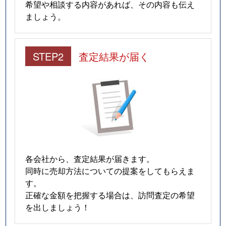
希望や相談する内容があれば、その内容も伝え
宮竹
700万円
静岡
徒歩4
ましょう。
宮竹
1,800万円
静岡
徒歩4
STEP2
査定結果が届く
向敷地
1,600万円
安倍川
徒歩4
向敷地
1,200万円
安倍川
徒歩4
向敷地
1,100万円
安倍川
徒歩2
向敷地
600万円
安倍川
徒歩4
各会社から、査定結果が届きます。
向敷地
1,000万円
安倍川
徒歩4
同時に売却方法についての提案をしてもらえま
す。
向手越
1,500万円
安倍川
徒歩2
正確な金額を把握する場合は、訪問査定の希望
を出しましょう！
用宗
810万円
用宗
徒歩3