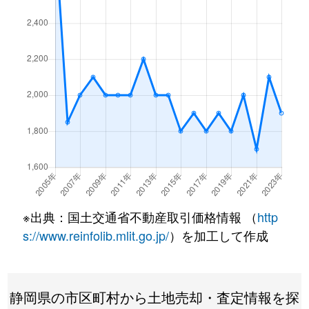
下川原
2,200万円
安倍川
徒歩2
下川原
1,700万円
安倍川
徒歩1
下川原
1,700万円
安倍川
徒歩1
下川原
920万円
安倍川
徒歩2
下川原
3,900万円
安倍川
徒歩2
下川原
1,400万円
安倍川
徒歩1
※出典：国土交通省不動産取引価格情報 （
http
下島
750万円
静岡
徒歩4
s://www.reinfolib.mlit.go.jp/
）を加工して作成
新川
6,500万円
静岡
徒歩2
静岡県の市区町村から土地売却・査定情報を探
新川
2,200万円
静岡
徒歩1