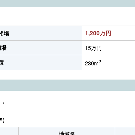
1,200万円
相場
相場
15万円
2
積
230m
す。
年）
地域名