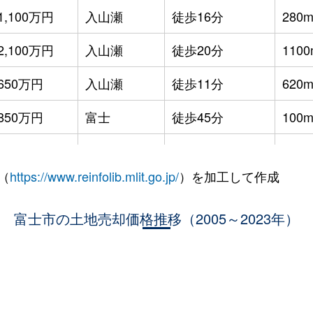
1,100万円
入山瀬
徒歩16分
280m
2,100万円
入山瀬
徒歩20分
1100
650万円
入山瀬
徒歩11分
620m
850万円
富士
徒歩45分
100m
300万円
富士
徒歩45分
65m²
（
https://www.reinfolib.mlit.go.jp/
）を加工して作成
900万円
富士
徒歩45分
165m
200万円
富士市の土地売却価格推移（2005～2023年）
富士
徒歩1時間15分
990m
1,600万円
富士
徒歩45分
230m
1,000万円
富士
徒歩45分
175m