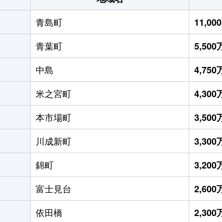
青島町
11,0
青葉町
5,50
中島
4,75
米之宮町
4,30
本市場町
3,50
川成新町
3,30
錦町
3,20
富士見台
2,60
依田橋
2,30