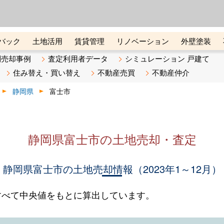
ーズ株式会社（東証グロース上
初めての方へ
ビスです 証券コード：4445
バック
土地活用
賃貸管理
リノベーション
外壁塗装
ライン講座
リビンマガジンBiz
不動産売却ご相談デスク
別売却事例
査定利用者データ
シミュレーション 戸建て
住み替え・買い替え
不動産売買
不動産仲介
静岡県
富士市
静岡県富士市の土地売却・査定
静岡県富士市の土地売却情報（2023年1～12月）
すべて中央値をもとに算出しています。