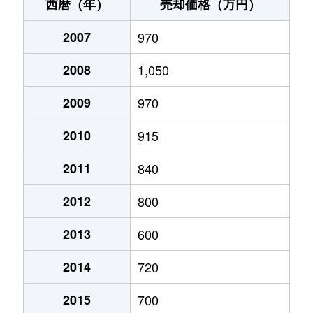
静波
210万円
島田(静岡)
徒歩2時間
西暦（年）
売却価格（万円）
静波
330万円
島田(静岡)
徒歩2時間
2007
970
地頭方
800万円
菊川(静岡)
徒歩2時間
2008
1,050
地頭方
110万円
菊川(静岡)
徒歩2時間
2009
970
菅ケ谷
440万円
金谷
徒歩2時間
2010
915
菅ケ谷
2,500万円
金谷
徒歩2時間
2011
840
2012
800
中
170万円
島田(静岡)
徒歩2時間
2013
600
仁田
1,400万円
島田(静岡)
徒歩2時間
2014
720
布引原
1,000万円
金谷
徒歩1時間15分
2015
700
波津
160万円
金谷
徒歩2時間