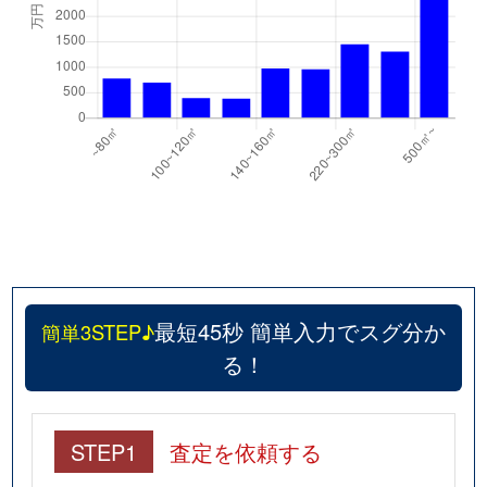
最短45秒 簡単入力でスグ分か
簡単3STEP♪
る！
STEP1
査定を依頼する