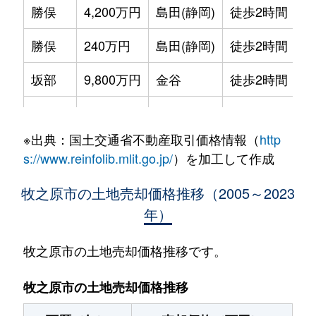
勝俣
4,200万円
島田(静岡)
徒歩2時間
勝俣
240万円
島田(静岡)
徒歩2時間
坂部
9,800万円
金谷
徒歩2時間
坂部
780万円
金谷
徒歩2時間
※出典：国土交通省不動産取引価格情報（
http
坂部
150万円
島田(静岡)
徒歩2時間
s://www.reinfolib.mlit.go.jp/
）を加工して作成
相良
1,600万円
金谷
徒歩2時間
牧之原市の土地売却価格推移（2005～2023
年）
静谷
2,000万円
島田(静岡)
徒歩2時間
静波
50万円
島田(静岡)
徒歩2時間
牧之原市の土地売却価格推移です。
静波
250万円
島田(静岡)
徒歩2時間
牧之原市の土地売却価格推移