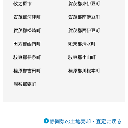
牧之原市
賀茂郡東伊豆町
下香貫
1,900万円
沼津
徒歩45分
賀茂郡河津町
賀茂郡南伊豆町
下本町
950万円
沼津
徒歩14分
賀茂郡松崎町
賀茂郡西伊豆町
新沢田町
1,100万円
沼津
徒歩45分
田方郡函南町
駿東郡清水町
杉崎町
8,000万円
沼津
徒歩8分
駿東郡長泉町
駿東郡小山町
杉崎町
3,600万円
沼津
徒歩11分
榛原郡吉田町
榛原郡川根本町
住吉町
2,100万円
沼津
徒歩19分
周智郡森町
駿河台
7,000万円
沼津
徒歩45分
千本港町
5,000万円
沼津
徒歩28分
高尾台
1,100万円
沼津
徒歩45分
静岡県の土地売却・査定に戻る