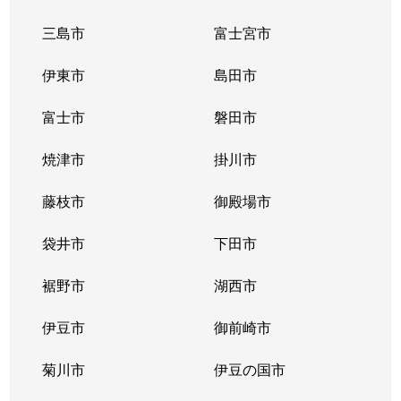
獅子浜
2,100万円
沼津
徒歩1時間15
三島市
富士宮市
下香貫
1,300万円
沼津
徒歩45分
伊東市
島田市
下香貫
1,400万円
沼津
徒歩45分
富士市
磐田市
下香貫
1,300万円
沼津
徒歩45分
焼津市
掛川市
下香貫
430万円
沼津
徒歩45分
藤枝市
御殿場市
下香貫
2,800万円
沼津
徒歩45分
袋井市
下田市
下香貫
裾野市
5,200万円
湖西市
沼津
徒歩45分
伊豆市
御前崎市
下香貫
800万円
沼津
徒歩45分
菊川市
伊豆の国市
下香貫
1,500万円
沼津
徒歩45分