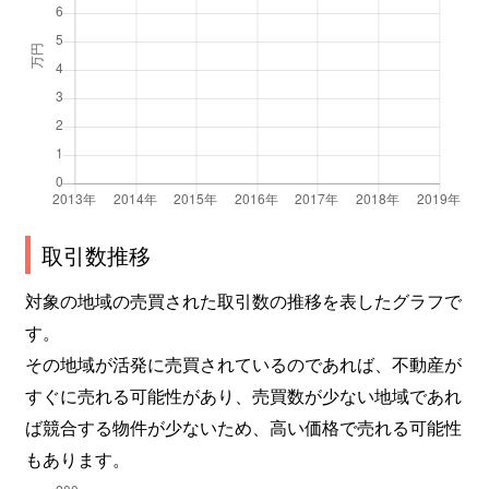
西沢田
100万円
片浜
徒歩1時間15
西沢田
1,900万円
沼津
徒歩45分
西椎路
210万円
片浜
徒歩19分
西椎路
150万円
片浜
徒歩23分
西島町
750万円
沼津
徒歩25分
取引数推移
西島町
1,200万円
沼津
徒歩24分
対象の地域の売買された取引数の推移を表したグラフで
す。
西間門
600万円
沼津
徒歩23分
その地域が活発に売買されているのであれば、不動産が
すぐに売れる可能性があり、売買数が少ない地域であれ
西間門
160万円
沼津
徒歩26分
ば競合する物件が少ないため、高い価格で売れる可能性
西間門
370万円
沼津
徒歩24分
もあります。