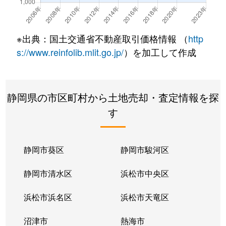
共栄町
3,100万円
沼津
徒歩45分
口野
1,400万円
沼津
徒歩2時間
※出典：国土交通省不動産取引価格情報 （
http
小諏訪
94万円
沼津
徒歩45分
s://www.reinfolib.mlit.go.jp/
）を加工して作成
小諏訪
1,800万円
沼津
徒歩29分
静岡県の市区町村から土地売却・査定情報を探
寿町
14,000万円
沼津
徒歩19分
す
西条町
1,700万円
沼津
徒歩8分
山王台
3,700万円
沼津
徒歩10分
静岡市葵区
静岡市駿河区
三枚橋
4,000万円
沼津
徒歩18分
静岡市清水区
浜松市中央区
三枚橋町
480万円
沼津
徒歩8分
浜松市浜名区
浜松市天竜区
志下
320万円
沼津
徒歩1時間15
沼津市
熱海市