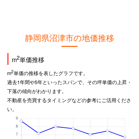
高尾台
490万円
沼津
徒歩45分
高砂町
2,200万円
沼津
徒歩45分
高砂町
1,600万円
沼津
徒歩45分
静岡県沼津市の地価推移
高沢町
2,300万円
沼津
徒歩8分
2
m
単価推移
高島本町
3,000万円
沼津
徒歩12分
2
m
単価の推移を表したグラフです。
常盤町
200万円
沼津
徒歩21分
過去1年間や5年といったスパンで、その坪単価の上昇・
中瀬町
520万円
沼津
徒歩45分
下落の傾向がわかります。
不動産を売買するタイミングなどの参考にご活用くださ
仲町
600万円
沼津
徒歩14分
い。
西浦久料
110万円
-
-
西熊堂
2,700万円
沼津
徒歩45分