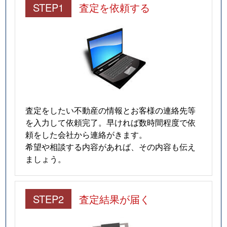
STEP1
査定を依頼する
松長
1,000万円
片浜
徒歩3分
三園町
9,600万円
沼津
徒歩23分
宮町
1,100万円
沼津
徒歩15分
宮前町
1,500万円
沼津
徒歩45分
桃里
2,000万円
原(静岡)
徒歩45分
査定をしたい不動産の情報とお客様の連絡先等
を入力して依頼完了。早ければ数時間程度で依
米山町
2,300万円
沼津
徒歩10分
頼をした会社から連絡がきます。
希望や相談する内容があれば、その内容も伝え
米山町
2,300万円
沼津
徒歩9分
ましょう。
STEP2
査定結果が届く