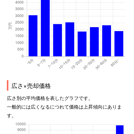
東椎路
320万円
片浜
徒歩24分
東椎路
1,600万円
片浜
徒歩25分
東椎路
1,700万円
片浜
徒歩45分
東間門
880万円
沼津
徒歩19分
平町
1,400万円
沼津
徒歩8分
平町
700万円
沼津
徒歩13分
広さ×売却価格
平町
12,000万円
沼津
徒歩9分
広さ別の平均価格を表したグラフです。
本
500万円
沼津
徒歩20分
一般的には広くなるにつれて価格は上昇傾向にありま
本
1,400万円
沼津
徒歩20分
す。
本郷町
2,200万円
沼津
徒歩24分