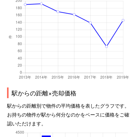
沼北町
1,400万円
沼津
徒歩25分
沼北町
3,000万円
沼津
徒歩24分
八幡町
2,200万円
沼津
徒歩9分
花園町
1,200万円
沼津
徒歩45分
原
1,000万円
原(静岡)
徒歩23分
原
330万円
原(静岡)
徒歩18分
駅からの距離×売却価格
原
1,400万円
原(静岡)
徒歩6分
駅からの距離別で物件の平均価格を表したグラフです。
原
1,000万円
原(静岡)
徒歩4分
お持ちの物件が駅から何分なのかをベースに価格をご確
東熊堂
2,400万円
沼津
徒歩45分
認いただけます。