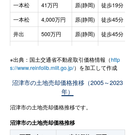
一本松
41万円
原(静岡)
徒歩19分
一本松
4,000万円
原(静岡)
徒歩45分
井出
500万円
原(静岡)
徒歩45分
今沢
2,200万円
片浜
徒歩7分
※出典：国土交通省不動産取引価格情報（
http
大岡
930万円
沼津
徒歩25分
s://www.reinfolib.mlit.go.jp/
）を加工して作成
大岡
1,800万円
沼津
徒歩23分
沼津市の土地売却価格推移（2005～2023
年）
大岡
1,900万円
沼津
徒歩45分
大岡
1,700万円
沼津
徒歩45分
沼津市の土地売却価格推移です。
大岡
1,800万円
沼津
徒歩24分
沼津市の土地売却価格推移