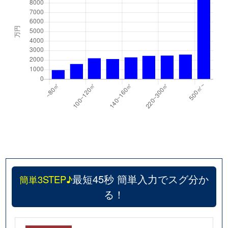
本郷町
560万円
沼津
徒歩21分
本郷町
770万円
沼津
徒歩25分
本田町
4,600万円
沼津
徒歩19分
本町
700万円
沼津
徒歩12分
真砂町
100万円
沼津
徒歩19分
真砂町
1,500万円
沼津
徒歩13分
松長
200万円
片浜
徒歩6分
最短45秒 簡単入力でスグ分か
簡単3STEP♪
松長
1,100万円
片浜
徒歩6分
る！
松長
100万円
片浜
徒歩13分