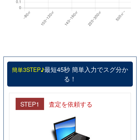
最短45秒 簡単入力でスグ分か
簡単3STEP♪
る！
STEP1
査定を依頼する