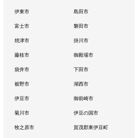
東田中
1,600万円
御殿場
徒歩16分
伊東市
島田市
古沢
640万円
足柄(静岡)
徒歩1時間1
富士市
磐田市
北久原
7,300万円
御殿場
徒歩45分
焼津市
掛川市
北久原
1,500万円
御殿場
徒歩26分
藤枝市
御殿場市
保土沢
2,500万円
御殿場
徒歩45分
袋井市
下田市
保土沢
500万円
御殿場
徒歩45分
裾野市
湖西市
保土沢
伊豆市
52,000万円
御前崎市
御殿場
徒歩45分
菊川市
伊豆の国市
牧之原市
賀茂郡東伊豆町