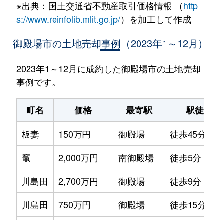
※出典：国土交通省不動産取引価格情報 （
http
s://www.reinfolib.mlit.go.jp/
）を加工して作成
御殿場市の土地売却事例（2023年1～12月）
2023年1～12月に成約した御殿場市の土地売却
事例です。
町名
価格
最寄駅
駅徒歩
板妻
150万円
御殿場
徒歩45分
竈
2,000万円
南御殿場
徒歩5分
川島田
2,700万円
御殿場
徒歩9分
川島田
750万円
御殿場
徒歩15分