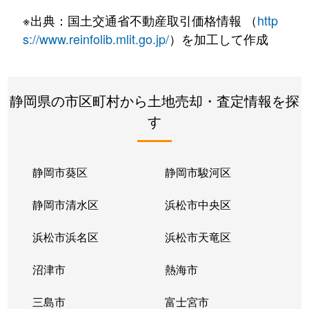
萩原
5,500万円
御殿場
徒歩15分
※出典：国土交通省不動産取引価格情報 （
http
萩原
1,200万円
御殿場
徒歩20分
s://www.reinfolib.mlit.go.jp/
）を加工して作成
東田中
1,600万円
御殿場
徒歩15分
静岡県の市区町村から土地売却・査定情報を探
東田中
770万円
御殿場
徒歩16分
す
東田中
1,800万円
御殿場
徒歩16分
東田中
1,400万円
御殿場
徒歩16分
静岡市葵区
静岡市駿河区
東田中
2,500万円
御殿場
徒歩8分
静岡市清水区
浜松市中央区
東田中
1,700万円
御殿場
徒歩15分
浜松市浜名区
浜松市天竜区
東田中
2,800万円
御殿場
徒歩45分
沼津市
熱海市
東田中
800万円
御殿場
徒歩24分
三島市
富士宮市