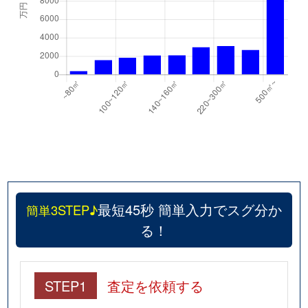
最短45秒 簡単入力でスグ分か
簡単3STEP♪
る！
STEP1
査定を依頼する