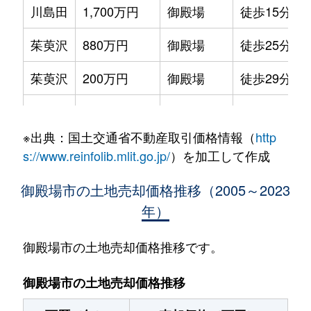
川島田
1,700万円
御殿場
徒歩15分
茱萸沢
880万円
御殿場
徒歩25分
茱萸沢
200万円
御殿場
徒歩29分
神山
230万円
岩波
徒歩45分
※出典：国土交通省不動産取引価格情報（
http
神山
1,200万円
岩波
徒歩23分
s://www.reinfolib.mlit.go.jp/
）を加工して作成
御殿場
1,300万円
足柄(静岡)
徒歩45分
御殿場市の土地売却価格推移（2005～2023
年）
御殿場
1,500万円
御殿場
徒歩24分
御殿場
5,100万円
御殿場
徒歩45分
御殿場市の土地売却価格推移です。
御殿場
1,400万円
御殿場
徒歩21分
御殿場市の土地売却価格推移