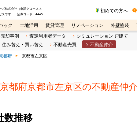
ーズ株式会社（東証グロース上
初めての方へ
ビスです 証券コード：4445
バック
土地活用
賃貸管理
リノベーション
外壁塗装
ライン講座
リビンマガジンBiz
不動産売却ご相談デスク
別売却事例
査定利用者データ
シミュレーション 戸建て
住み替え・買い替え
不動産売買
不動産仲介
京都府
京都市左京区
京都府京都市左京区の不動産仲
社数推移