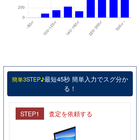
最短45秒 簡単入力でスグ分か
簡単3STEP♪
る！
STEP1
査定を依頼する