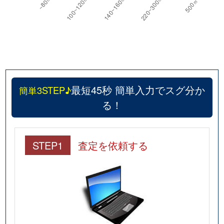
最短45秒 簡単入力でスグ分か
簡単3STEP♪
る！
STEP1
査定を依頼する