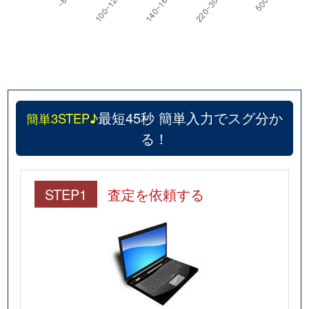
最短45秒 簡単入力でスグ分か
簡単3STEP♪
る！
STEP1
査定を依頼する