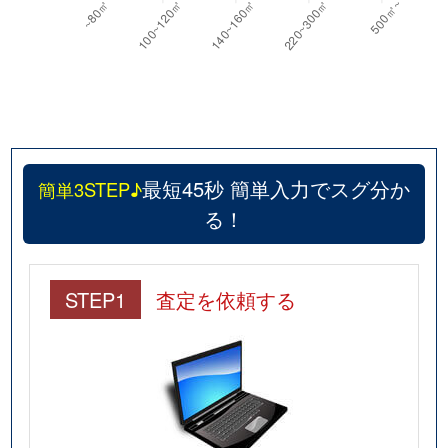
最短45秒 簡単入力でスグ分か
簡単3STEP♪
る！
STEP1
査定を依頼する