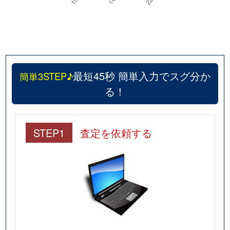
最短45秒 簡単入力でスグ分か
簡単3STEP♪
る！
STEP1
査定を依頼する