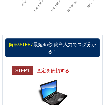
最短45秒 簡単入力でスグ分か
簡単3STEP♪
る！
STEP1
査定を依頼する