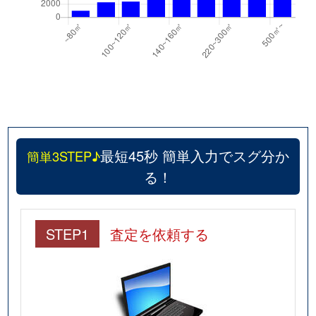
最短45秒 簡単入力でスグ分か
簡単3STEP♪
る！
STEP1
査定を依頼する