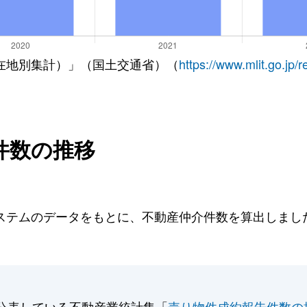
在地別集計）」（国土交通省）（
https://www.mlit.go.jp/
件数の推移
テムのデータをもとに、不動産仲介件数を算出しました。
公表している不動産業統計集「
売り物件成約報告件数の