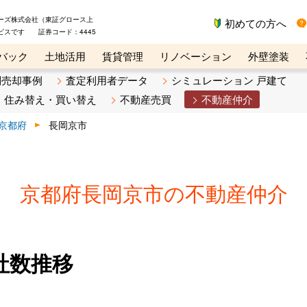
ーズ株式会社（東証グロース上
初めての方へ
ビスです 証券コード：4445
バック
土地活用
賃貸管理
リノベーション
外壁塗装
ライン講座
リビンマガジンBiz
不動産売却ご相談デスク
別売却事例
査定利用者データ
シミュレーション 戸建て
住み替え・買い替え
不動産売買
不動産仲介
京都府
長岡京市
京都府長岡京市の不動産仲介
社数推移