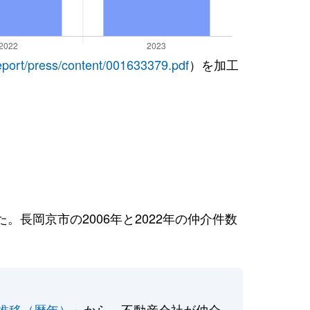
report/press/content/001633379.pdf
）を加工
長岡京市の2006年と2022年の仲介件数
推移（暦年）
」から、不動産会社が仲介