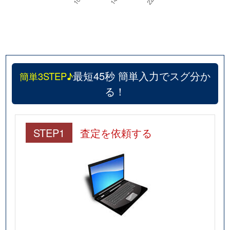
最短45秒 簡単入力でスグ分か
簡単3STEP♪
る！
STEP1
査定を依頼する