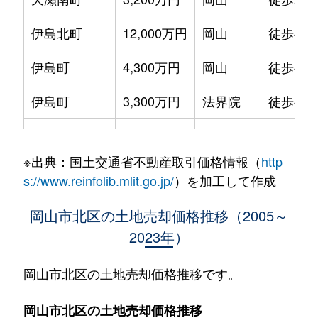
伊島北町
12,000万円
岡山
徒歩45
伊島町
4,300万円
岡山
徒歩45
伊島町
3,300万円
法界院
徒歩45
伊島町
950万円
法界院
徒歩45
※出典：国土交通省不動産取引価格情報（
http
出石町
4,000万円
法界院
徒歩23
s://www.reinfolib.mlit.go.jp/
）を加工して作成
一宮
250万円
備前一宮
徒歩7分
岡山市北区の土地売却価格推移（2005～
2023年）
一宮
1,200万円
備前一宮
徒歩9分
一宮
550万円
備前一宮
徒歩7分
岡山市北区の土地売却価格推移です。
伊福町
3,000万円
岡山
徒歩13
岡山市北区の土地売却価格推移