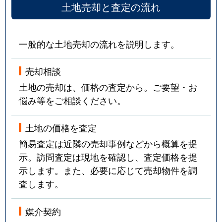
土地売却と査定の流れ
御津国ケ原
220万円
野々口
徒歩18
御津高津
30万円
金川
徒歩45
一般的な土地売却の流れを説明します。
牟佐
10万円
玉柏
徒歩28
売却相談
門前
850万円
足守
徒歩18
土地の売却は、価格の査定から。ご要望・お
悩み等をご相談ください。
柳町
1,000万円
岡山
徒歩14
柳町
350万円
岡山
徒歩16
土地の価格を査定
簡易査定は近隣の売却事例などから概算を提
大和町
9,000万円
法界院
徒歩14
示。訪問査定は現地を確認し、査定価格を提
示します。また、必要に応じて売却物件を調
大和町
3,000万円
法界院
徒歩9分
査します。
大和町
3,800万円
法界院
徒歩8分
媒介契約
横井上
4,100万円
岡山
徒歩1時