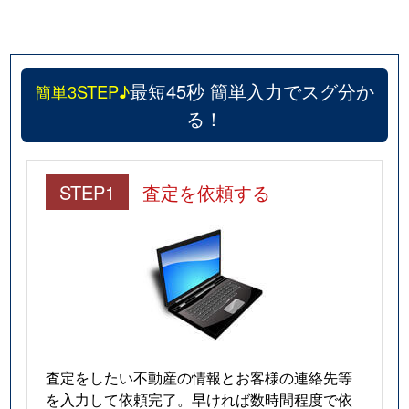
番町
3,600万円
岡山
徒歩21
東島田町
410万円
岡山
徒歩11
最短45秒 簡単入力でスグ分か
簡単3STEP♪
東花尻
2,000万円
庭瀬
徒歩23
る！
東古松
5,300万円
大元
徒歩11
東古松
7,000万円
大元
徒歩9分
STEP1
査定を依頼する
東古松
2,700万円
大元
徒歩12
東古松
2,100万円
大元
徒歩6分
東山内
5万円
足守
徒歩2時
平野
900万円
庭瀬
徒歩5分
査定をしたい不動産の情報とお客様の連絡先等
を入力して依頼完了。早ければ数時間程度で依
平野
10,000万円
庭瀬
徒歩12