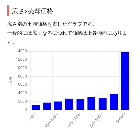
西崎
3,000万円
備前三門
徒歩9分
広さ×売却価格
広さ別の平均価格を表したグラフです。
西古松
12,000万円
大元
徒歩4分
一般的には広くなるにつれて価格は上昇傾向にありま
西古松
550万円
大元
徒歩6分
す。
西山内
1,500万円
足守
徒歩1時
日応寺
500万円
岡山
徒歩2時
庭瀬
1,600万円
庭瀬
徒歩10
野田屋町
5,200万円
岡山
徒歩13
野殿西町
2,200万円
大安寺
徒歩8分
原
130万円
備前原
徒歩4分