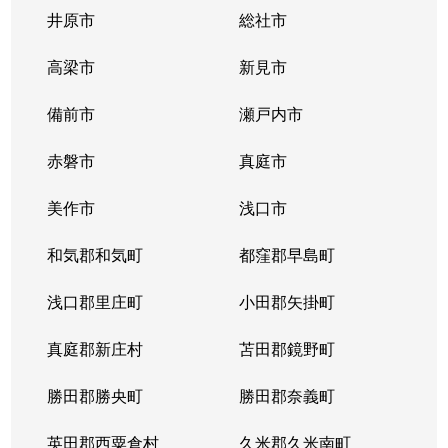
下中野
7,200万円
備前西市
徒歩11
井原市
総社市
下中野
3,000万円
備前西市
徒歩16
高梁市
新見市
宿
680万円
備前原
徒歩16
備前市
瀬戸内市
白石
2,100万円
北長瀬
徒歩29
赤磐市
真庭市
白石
1,500万円
北長瀬
徒歩19
美作市
浅口市
白石東新町
3,900万円
北長瀬
徒歩45
和気郡和気町
都窪郡早島町
清輝橋
1,800万円
岡山
徒歩23
浅口郡里庄町
小田郡矢掛町
大安寺南町
真庭郡新庄村
35,000万円
苫田郡鏡野町
大安寺
徒歩6分
勝田郡勝央町
勝田郡奈義町
高松
1,200万円
備中高松
徒歩6分
英田郡西粟倉村
久米郡久米南町
高松原古才
350万円
備中高松
徒歩6分