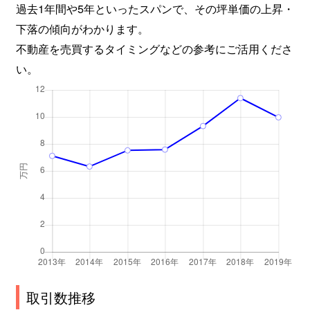
過去1年間や5年といったスパンで、その坪単価の上昇・
中央町
1,000万円
岡山
徒歩20
下落の傾向がわかります。
不動産を売買するタイミングなどの参考にご活用くださ
津倉町
5,000万円
備前三門
徒歩11
い。
津島笹が瀬
700万円
岡山
徒歩45
津島笹が瀬
2,200万円
岡山
徒歩45
津島東
1,500万円
法界院
徒歩8分
津島福居
1,200万円
法界院
徒歩25
津島南
1,900万円
岡山
徒歩45
津高
1,400万円
岡山
徒歩45
津高
1,300万円
岡山
徒歩45
取引数推移