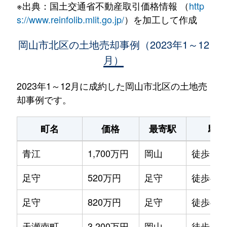
※出典：国土交通省不動産取引価格情報 （
http
s://www.reinfolib.mlit.go.jp/
）を加工して作成
岡山市北区の土地売却事例（2023年1～12
月）
2023年1～12月に成約した岡山市北区の土地売
却事例です。
町名
価格
最寄駅
駅徒
青江
1,700万円
岡山
徒歩1時
足守
520万円
足守
徒歩45
足守
820万円
足守
徒歩45
天瀬南町
3,200万円
岡山
徒歩28