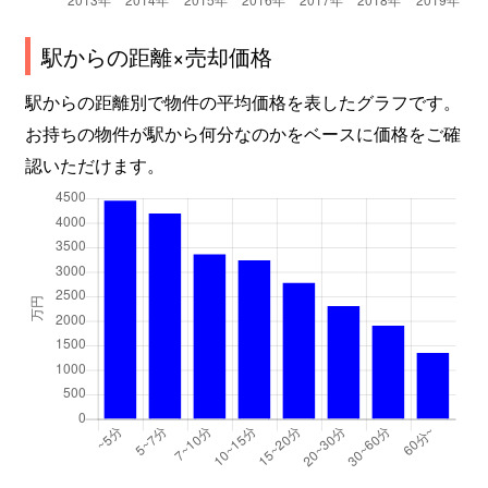
撫川
680万円
庭瀬
徒歩21
駅からの距離×売却価格
駅からの距離別で物件の平均価格を表したグラフです。
撫川
1,700万円
庭瀬
徒歩6分
お持ちの物件が駅から何分なのかをベースに価格をご確
撫川
4,100万円
庭瀬
徒歩18
認いただけます。
撫川
8,200万円
庭瀬
徒歩29
撫川
8,400万円
庭瀬
徒歩29
撫川
400万円
庭瀬
徒歩25
撫川
1,200万円
庭瀬
徒歩25
西辛川
1,300万円
備前一宮
徒歩11
西辛川
1,300万円
備前一宮
徒歩12