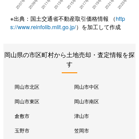
北長瀬本町
1,000万円
北長瀬
徒歩10
※出典：国土交通省不動産取引価格情報 （
http
吉備津
350万円
吉備津
徒歩4分
s://www.reinfolib.mlit.go.jp/
）を加工して作成
京山
2,800万円
岡山
徒歩19
岡山県の市区町村から土地売却・査定情報を探
京山
6,500万円
岡山
徒歩28
す
京山
2,000万円
岡山
徒歩26
小山
870万円
足守
徒歩15
岡山市北区
岡山市中区
小山
830万円
備中高松
徒歩18
岡山市東区
岡山市南区
下中野
7,600万円
大元
徒歩12
倉敷市
津山市
下中野
2,800万円
備前西市
徒歩16
玉野市
笠岡市