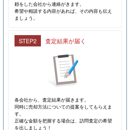
頼をした会社から連絡がきます。
希望や相談する内容があれば、その内容も伝え
平山
180万円
備中高松
徒歩26
ましょう。
平山
220万円
備中高松
徒歩26
STEP2
査定結果が届く
広瀬町
1,100万円
法界院
徒歩21
広瀬町
1,000万円
法界院
徒歩18
広瀬町
1,200万円
法界院
徒歩19
福谷
100万円
備前一宮
徒歩45
二日市町
110万円
岡山
徒歩45
各会社から、査定結果が届きます。
同時に売却方法についての提案をしてもらえま
舟橋町
410万円
岡山
徒歩45
す。
正確な金額を把握する場合は、訪問査定の希望
兵団
2,300万円
法界院
徒歩18
を出しましょう！