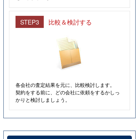
法界院
680万円
法界院
徒歩14
STEP3
比較＆検討する
法界院
2,400万円
法界院
徒歩16
奉還町
380万円
岡山
徒歩9分
奉還町
2,100万円
岡山
徒歩8分
万成西町
10万円
備前三門
徒歩19
三門中町
7,500万円
備前三門
徒歩4分
各会社の査定結果を元に、比較検討します。
契約をする前に、どの会社に依頼をするかしっ
三門西町
100万円
備前三門
徒歩3分
かりと検討しましょう。
三門西町
1,500万円
備前三門
徒歩3分
御津宇垣
100万円
金川
徒歩26