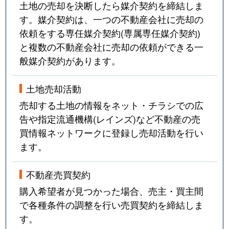
土地の売却を決断したら媒介契約を締結しま
す。媒介契約は、一つの不動産会社に売却の
横井上
860万円
岡山
徒歩1時
依頼をする専任媒介契約(専属専任媒介契約)
と複数の不動産会社に売却の依頼ができる一
吉宗
850万円
岡山
徒歩1時
般媒介契約があります。
土地売却活動
売却する土地の情報をネット・チラシでの広
告や指定流通機構(レインズ)など不動産の売
買情報ネットワークに登録し売却活動を行い
ます。
不動産売買契約
購入希望者が見つかった場合、売主・買主間
で各種条件の調整を行い売買契約を締結しま
す。