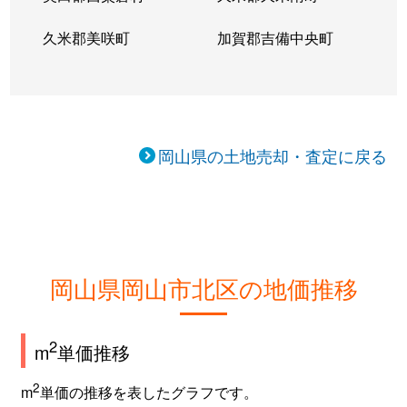
久米郡美咲町
加賀郡吉備中央町
高柳西町
420万円
備前三門
徒歩14
建部町三明寺
6万円
福渡
徒歩1時
建部町吉田
270万円
建部
徒歩45
岡山県の土地売却・査定に戻る
辰巳
8,700万円
備前西市
徒歩16
田中
4,400万円
北長瀬
徒歩25
田中
4,200万円
北長瀬
徒歩19
岡山県岡山市北区の地価推移
田中
3,200万円
北長瀬
徒歩28
玉柏
2
350万円
玉柏
徒歩16
m
単価推移
2
田町
29,000万円
岡山
徒歩13
m
単価の推移を表したグラフです。