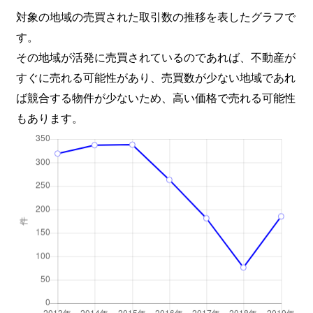
十日市中町
5,000万円
岡山
徒歩45
対象の地域の売買された取引数の推移を表したグラフで
す。
富原
50万円
岡山
徒歩1時
その地域が活発に売買されているのであれば、不動産が
富町
2,100万円
岡山
徒歩8分
すぐに売れる可能性があり、売買数が少ない地域であれ
ば競合する物件が少ないため、高い価格で売れる可能性
富町
22,000万円
岡山
徒歩11
もあります。
富町
3,200万円
岡山
徒歩13
富田町
1,000万円
岡山
徒歩10
中山下
26,000万円
岡山
徒歩19
中仙道
2,600万円
北長瀬
徒歩11
中仙道
7,700万円
北長瀬
徒歩11
中仙道
4,400万円
北長瀬
徒歩13