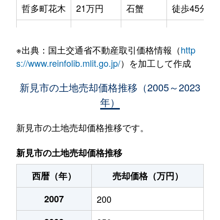
哲多町花木
21万円
石蟹
徒歩45分
哲多町花木
20万円
新見
徒歩2時間
※出典：国土交通省不動産取引価格情報（
http
新見
98万円
新見
徒歩16分
s://www.reinfolib.mlit.go.jp/
）を加工して作成
新見
130万円
新見
徒歩45分
新見市の土地売却価格推移（2005～2023
年）
新見
700万円
新見
徒歩20分
西方
720万円
新見
徒歩45分
新見市の土地売却価格推移です。
西方
1,500万円
新見
徒歩1分
新見市の土地売却価格推移
西方
170万円
-
-
西暦（年）
売却価格（万円）
2007
200