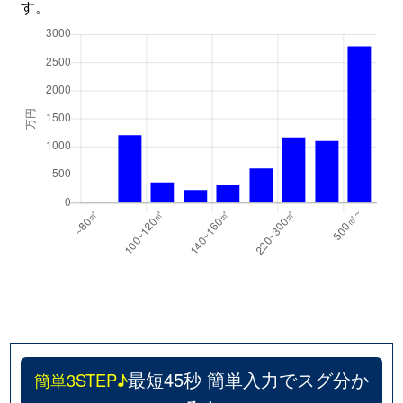
す。
最短45秒 簡単入力でスグ分か
簡単3STEP♪