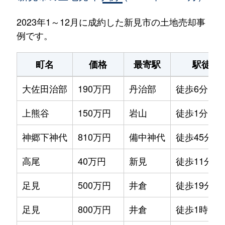
2023年1～12月に成約した新見市の土地売却事
例です。
町名
価格
最寄駅
駅徒歩
大佐田治部
190万円
丹治部
徒歩6分
上熊谷
150万円
岩山
徒歩1分
神郷下神代
810万円
備中神代
徒歩45分
高尾
40万円
新見
徒歩11分
足見
500万円
井倉
徒歩19分
足見
800万円
井倉
徒歩1時間1