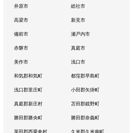
政津
1,000万円
大多羅
徒歩45
井原市
総社市
松新町
2,300万円
大多羅
徒歩20
高梁市
新見市
松新町
1,100万円
大多羅
徒歩20
備前市
瀬戸内市
松新町
7,500万円
大多羅
徒歩21
赤磐市
真庭市
松新町
1,700万円
大多羅
徒歩21
美作市
浅口市
目黒町
1,000万円
大多羅
徒歩18
和気郡和気町
都窪郡早島町
目黒町
1,100万円
大多羅
徒歩15
浅口郡里庄町
小田郡矢掛町
矢井
真庭郡新庄村
240万円
苫田郡鏡野町
上道(岡山)
徒歩45
勝田郡勝央町
勝田郡奈義町
矢津
39万円
東岡山
徒歩23
英田郡西粟倉村
久米郡久米南町