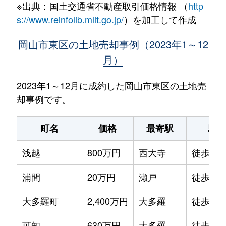
※出典：国土交通省不動産取引価格情報 （
http
s://www.reinfolib.mlit.go.jp/
）を加工して作成
岡山市東区の土地売却事例（2023年1～12
月）
2023年1～12月に成約した岡山市東区の土地売
却事例です。
町名
価格
最寄駅
駅
浅越
800万円
西大寺
徒歩20
浦間
20万円
瀬戸
徒歩45
大多羅町
2,400万円
大多羅
徒歩1分
可知
630万円
大多羅
徒歩14