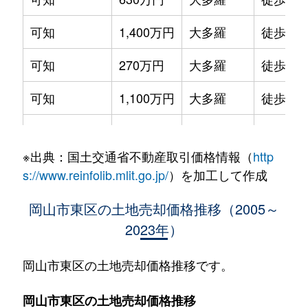
可知
1,400万円
大多羅
徒歩12
可知
270万円
大多羅
徒歩14
可知
1,100万円
大多羅
徒歩16
金岡西町
1,600万円
西大寺
徒歩29
※出典：国土交通省不動産取引価格情報（
http
金田
3,600万円
大多羅
徒歩45
s://www.reinfolib.mlit.go.jp/
）を加工して作成
久保
880万円
西大寺
徒歩11
岡山市東区の土地売却価格推移（2005～
2023年）
久保
300万円
西大寺
徒歩19
久保
790万円
西大寺
徒歩9分
岡山市東区の土地売却価格推移です。
久保
950万円
西大寺
徒歩11
岡山市東区の土地売却価格推移