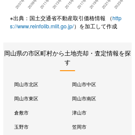
瀬戸町万富
1,000万円
万富
徒歩1分
※出典：国土交通省不動産取引価格情報 （
http
瀬戸町万富
1,100万円
万富
徒歩12
s://www.reinfolib.mlit.go.jp/
）を加工して作成
中川町
500万円
大多羅
徒歩28
岡山県の市区町村から土地売却・査定情報を探
中川町
740万円
大多羅
徒歩28
す
楢原
110万円
瀬戸
徒歩45
楢原
95万円
瀬戸
徒歩1時
岡山市北区
岡山市中区
西平島
500万円
上道(岡山)
徒歩1時
岡山市東区
岡山市南区
広谷
990万円
大多羅
徒歩21
倉敷市
津山市
広谷
1,500万円
大多羅
徒歩23
玉野市
笠岡市