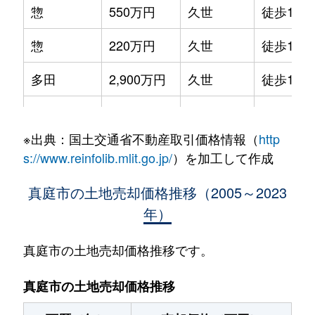
惣
550万円
久世
徒歩12分
惣
220万円
久世
徒歩12分
多田
2,900万円
久世
徒歩14分
多田
620万円
久世
徒歩16分
※出典：国土交通省不動産取引価格情報（
http
旦土
600万円
美作落合
徒歩1時間
s://www.reinfolib.mlit.go.jp/
）を加工して作成
中
460万円
古見(岡山)
徒歩21分
真庭市の土地売却価格推移（2005～2023
年）
蒜山上福田
710万円
中国勝山
徒歩2時
蒜山下和
60万円
中国勝山
徒歩2時
真庭市の土地売却価格推移です。
蒜山富山根
20万円
中国勝山
徒歩2時
真庭市の土地売却価格推移