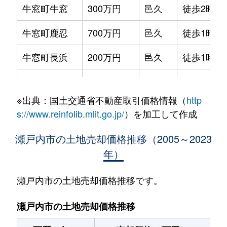
牛窓町牛窓
300万円
邑久
徒歩2時間
牛窓町鹿忍
700万円
邑久
徒歩1時間
牛窓町長浜
200万円
邑久
徒歩1時間
牛窓町長浜
1,200万円
邑久
徒歩1時間
※出典：国土交通省不動産取引価格情報（
http
邑久町大富
950万円
大富
徒歩4分
s://www.reinfolib.mlit.go.jp/
）を加工して作成
邑久町尾張
850万円
邑久
徒歩14分
瀬戸内市の土地売却価格推移（2005～2023
年）
邑久町尾張
770万円
邑久
徒歩15分
邑久町尾張
5,800万円
邑久
徒歩5分
瀬戸内市の土地売却価格推移です。
邑久町尾張
1,200万円
邑久
徒歩5分
瀬戸内市の土地売却価格推移