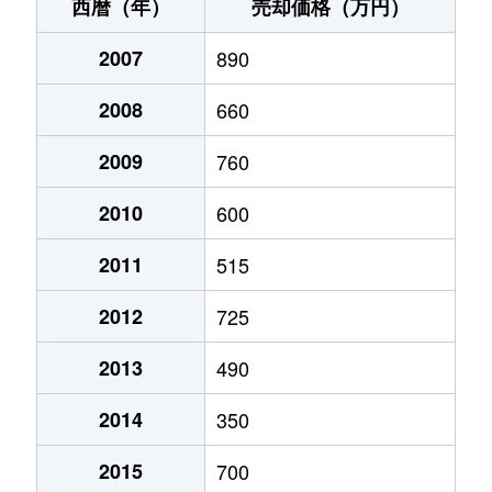
邑久町尾張
950万円
邑久
徒歩11分
西暦（年）
売却価格（万円）
邑久町北島
30万円
大富
徒歩23分
2007
890
邑久町下笠加
1,100万円
邑久
徒歩18分
2008
660
邑久町下笠加
750万円
邑久
徒歩24分
2009
760
邑久町下笠加
270万円
邑久
徒歩24分
2010
600
邑久町豊原
1,400万円
邑久
徒歩14分
2011
515
2012
725
邑久町豊安
1,100万円
邑久
徒歩18分
2013
490
邑久町福山
300万円
大富
徒歩20分
2014
350
邑久町本庄
27,000万円
邑久
徒歩45分
2015
700
邑久町虫明
150万円
長船
徒歩2時間