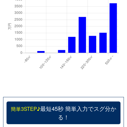
最短45秒 簡単入力でスグ分か
簡単3STEP♪
る！