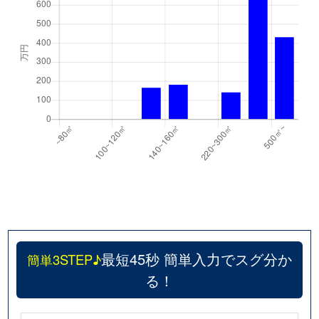
最短45秒 簡単入力でスグ分か
簡単3STEP♪
る！