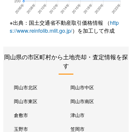
中原
2,400万円
総社
徒歩20分
中原
1,700万円
総社
徒歩16分
※出典：国土交通省不動産取引価格情報 （
http
西阿曽
170万円
足守
徒歩45分
s://www.reinfolib.mlit.go.jp/
）を加工して作成
原
5万円
美袋
徒歩45分
岡山県の市区町村から土地売却・査定情報を探
日羽
300万円
日羽
徒歩13分
す
福谷
21万円
総社
徒歩1時間45
真壁
1,100万円
総社
徒歩5分
岡山市北区
岡山市中区
真壁
1,200万円
総社
徒歩9分
岡山市東区
岡山市南区
真壁
1,500万円
総社
徒歩11分
倉敷市
津山市
真壁
1,200万円
総社
徒歩13分
玉野市
笠岡市