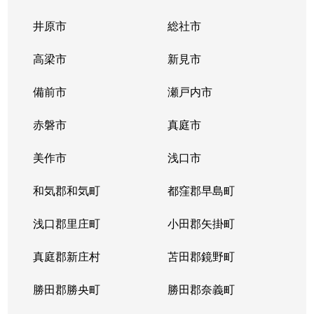
溝口
1,200万円
総社
徒歩4分
井原市
総社市
三輪
1,200万円
総社
徒歩2時間
高梁市
新見市
門田
1,200万円
総社
徒歩10分
備前市
瀬戸内市
門田
1,200万円
総社
徒歩8分
赤磐市
真庭市
門田
210万円
総社
徒歩6分
美作市
浅口市
門田
1,200万円
東総社
徒歩11分
和気郡和気町
都窪郡早島町
山田
浅口郡里庄町
30万円
小田郡矢掛町
総社
徒歩1時間45
真庭郡新庄村
苫田郡鏡野町
勝田郡勝央町
勝田郡奈義町