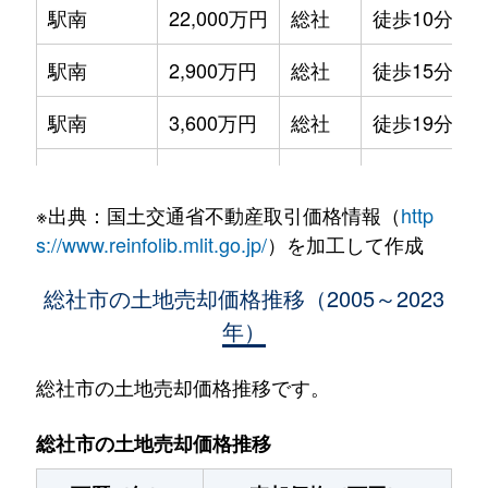
駅南
22,000万円
総社
徒歩10分
駅南
2,900万円
総社
徒歩15分
駅南
3,600万円
総社
徒歩19分
駅南
2,300万円
総社
徒歩18分
※出典：国土交通省不動産取引価格情報（
http
岡谷
900万円
東総社
徒歩45分
s://www.reinfolib.mlit.go.jp/
）を加工して作成
金井戸
1,300万円
東総社
徒歩26分
総社市の土地売却価格推移（2005～2023
年）
上林
1,100万円
服部
徒歩20分
清音上中島
420万円
清音
徒歩4分
総社市の土地売却価格推移です。
清音上中島
140万円
清音
徒歩4分
総社市の土地売却価格推移