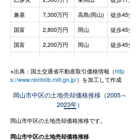
兼基
7,300万円
高島(岡山)
徒歩45分
国富
2,800万円
岡山
徒歩45分
国富
2,200万円
岡山
徒歩45分
国富
4,800万円
岡山
徒歩45分
※出典：国土交通省不動産取引価格情報（
http
倉田
19,000万円
岡山
徒歩1時間1
s://www.reinfolib.mlit.go.jp/
）を加工して作成
倉田
7,200万円
岡山
徒歩1時間1
岡山市中区の土地売却価格推移（2005～
2023年）
倉富
800万円
岡山
徒歩1時間1
桑野
8,200万円
岡山
徒歩1時間4
岡山市中区の土地売却価格推移です。
神下
2,100万円
東岡山
徒歩19分
岡山市中区の土地売却価格推移