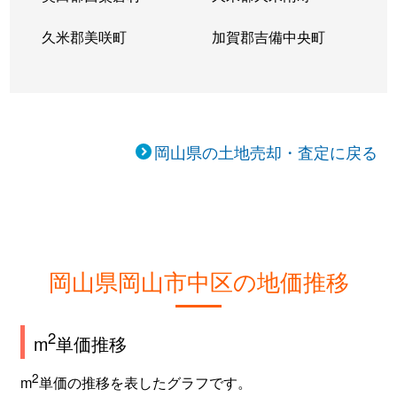
久米郡美咲町
加賀郡吉備中央町
山崎
4,700万円
岡山
徒歩1時間1
岡山県の土地売却・査定に戻る
岡山県岡山市中区の地価推移
2
m
単価推移
2
m
単価の推移を表したグラフです。