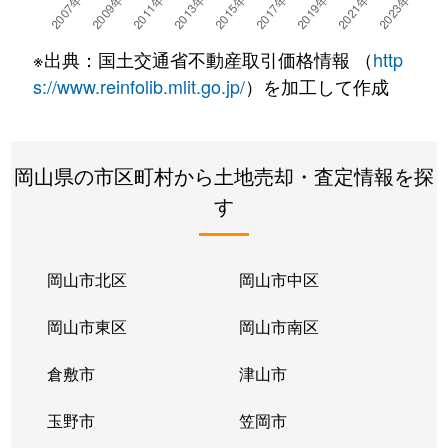
平井
3,600万円
岡山
徒歩1時間1
※出典：国土交通省不動産取引価格情報 （
http
平井
9,000万円
岡山
徒歩1時間1
s://www.reinfolib.mlit.go.jp/
）を加工して作成
藤崎
18,000万円
岡山
徒歩1時間4
岡山県の市区町村から土地売却・査定情報を探
藤崎
740万円
岡山
徒歩1時間4
す
藤崎
770万円
岡山
徒歩1時間4
藤崎
890万円
岡山
徒歩1時間4
岡山市北区
岡山市中区
藤原西町
900万円
高島(岡山)
徒歩11分
岡山市東区
岡山市南区
藤原西町
15,000万円
高島(岡山)
徒歩16分
倉敷市
津山市
藤原光町
2,200万円
高島(岡山)
徒歩16分
玉野市
笠岡市