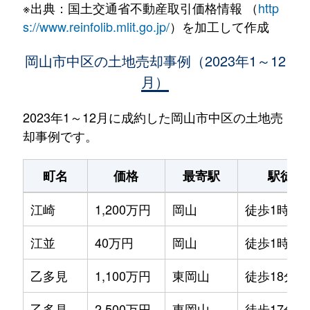
※出典：国土交通省不動産取引価格情報 （
http
s://www.reinfolib.mlit.go.jp/
）を加工して作成
岡山市中区の土地売却事例（2023年1～12
月）
2023年1～12月に成約した岡山市中区の土地売
却事例です。
町名
価格
最寄駅
駅徒歩
江崎
1,200万円
岡山
徒歩1時間4
江並
40万円
岡山
徒歩1時間4
乙多見
1,100万円
東岡山
徒歩18分
乙多見
2,500万円
東岡山
徒歩17分