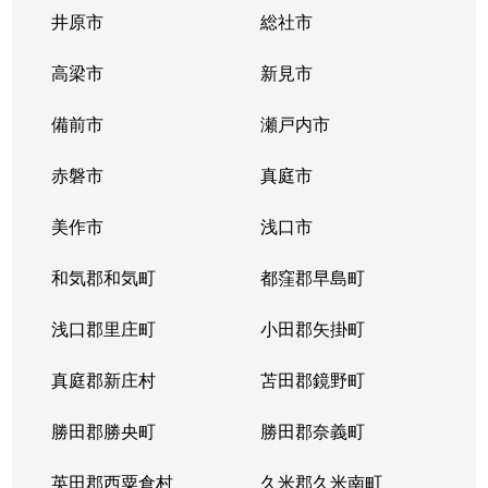
藤原光町
2,500万円
高島(岡山)
徒歩9分
井原市
総社市
藤原光町
2,400万円
高島(岡山)
徒歩12分
高梁市
新見市
円山
680万円
岡山
徒歩1時間1
備前市
瀬戸内市
湊
1,400万円
岡山
徒歩1時間1
赤磐市
真庭市
湊
14,000万円
岡山
徒歩1時間1
美作市
浅口市
湊
1,300万円
岡山
徒歩1時間1
和気郡和気町
都窪郡早島町
湊
5,000万円
岡山
徒歩1時間1
浅口郡里庄町
小田郡矢掛町
海吉
真庭郡新庄村
4,200万円
苫田郡鏡野町
岡山
徒歩1時間4
勝田郡勝央町
勝田郡奈義町
山崎
850万円
岡山
徒歩1時間1
英田郡西粟倉村
久米郡久米南町
山崎
620万円
岡山
徒歩1時間1