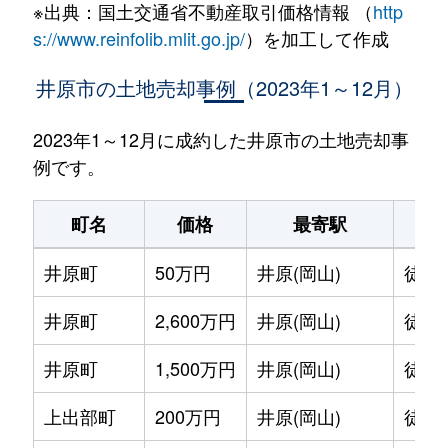
※出典：国土交通省不動産取引価格情報 （
http
s://www.reinfolib.mlit.go.jp/
）を加工して作成
井原市の土地売却事例（2023年1～12月）
2023年1～12月に成約した井原市の土地売却事
例です。
町名
価格
最寄駅
駅
井原町
50万円
井原(岡山)
徒歩
井原町
2,600万円
井原(岡山)
徒歩
井原町
1,500万円
井原(岡山)
徒歩
上出部町
200万円
井原(岡山)
徒歩