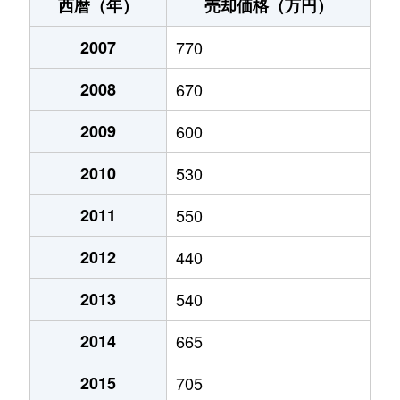
高屋町
780万円
子守唄の里高屋
徒歩
西暦（年）
売却価格（万円）
高屋町
770万円
子守唄の里高屋
徒歩
2007
770
高屋町
770万円
子守唄の里高屋
徒歩
2008
670
高屋町
1,700万円
子守唄の里高屋
徒歩
2009
600
七日市町
200万円
井原(岡山)
徒歩
2010
530
七日市町
300万円
井原(岡山)
徒歩
2011
550
2012
440
西江原町
560万円
井原(岡山)
徒歩
2013
540
西江原町
83万円
井原(岡山)
徒歩
2014
665
西江原町
1,500万円
井原(岡山)
徒歩
2015
705
西江原町
730万円
井原(岡山)
徒歩