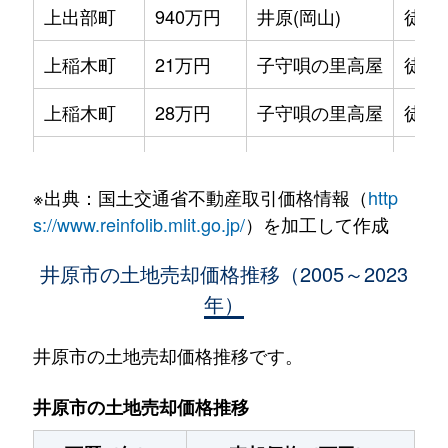
上出部町
940万円
井原(岡山)
徒歩
上稲木町
21万円
子守唄の里高屋
徒歩
上稲木町
28万円
子守唄の里高屋
徒歩
上稲木町
20万円
子守唄の里高屋
徒歩
※出典：国土交通省不動産取引価格情報（
http
木之子町
430万円
早雲の里荏原
徒歩
s://www.reinfolib.mlit.go.jp/
）を加工して作成
木之子町
940万円
早雲の里荏原
徒歩
井原市の土地売却価格推移（2005～2023
年）
木之子町
320万円
早雲の里荏原
徒歩
下出部町
1,000万円
いずえ
徒歩
井原市の土地売却価格推移です。
高屋町
1,900万円
子守唄の里高屋
徒歩
井原市の土地売却価格推移