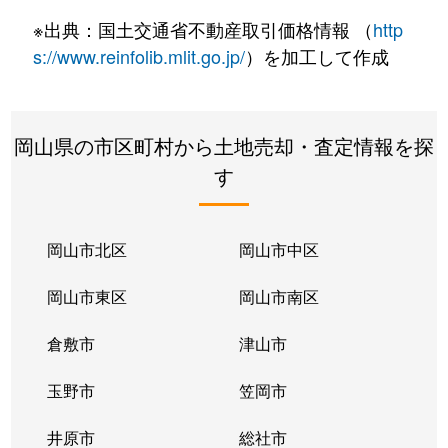
芳井町上鴫
15万円
井原(岡山)
徒歩
※出典：国土交通省不動産取引価格情報 （
http
芳井町川相
2万円
井原(岡山)
徒歩
s://www.reinfolib.mlit.go.jp/
）を加工して作成
岡山県の市区町村から土地売却・査定情報を探
す
岡山市北区
岡山市中区
岡山市東区
岡山市南区
倉敷市
津山市
玉野市
笠岡市
井原市
総社市