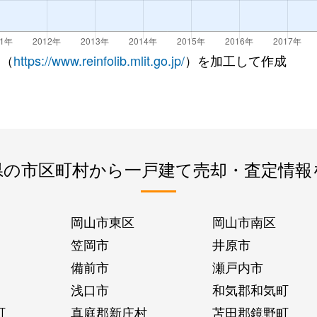
 （
https://www.reinfolib.mlit.go.jp/
）を加工して作成
県の市区町村から一戸建て売却・査定情報
岡山市東区
岡山市南区
笠岡市
井原市
備前市
瀬戸内市
浅口市
和気郡和気町
町
真庭郡新庄村
苫田郡鏡野町