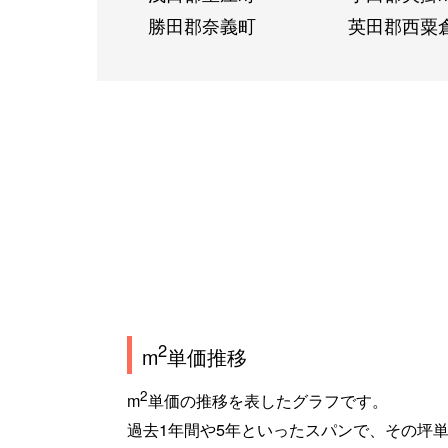
勝田郡奈義町
英田郡西粟
2
m
単価推移
2
m
単価の推移を表したグラフです。
過去1年間や5年といったスパンで、その坪