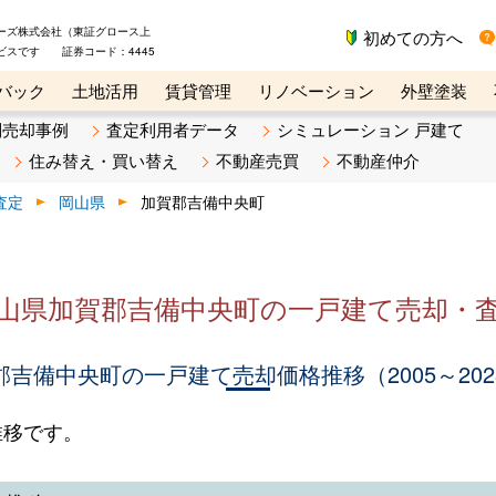
ーズ株式会社（東証グロース上
初めての方へ
ビスです 証券コード：4445
バック
土地活用
賃貸管理
リノベーション
外壁塗装
ライン講座
リビンマガジンBiz
不動産売却ご相談デスク
別売却事例
査定利用者データ
シミュレーション 戸建て
住み替え・買い替え
不動産売買
不動産仲介
査定
岡山県
加賀郡吉備中央町
山県加賀郡吉備中央町の一戸建て売却・
郡吉備中央町の一戸建て売却価格推移（2005～202
推移です。