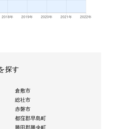
を探す
倉敷市
総社市
赤磐市
都窪郡早島町
勝田郡勝央町