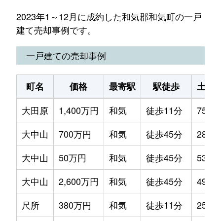
2023年1～12月に成約した和気郡和気町の一戸
建て売却事例です。
一戸建ての売却事例
町名
価格
最寄駅
駅徒歩
土地
大田原
1,400万円
和気
徒歩11分
750m
大中山
700万円
和気
徒歩45分
280m
大中山
50万円
和気
徒歩45分
530m
大中山
2,600万円
和気
徒歩45分
490m
尺所
380万円
和気
徒歩11分
250m