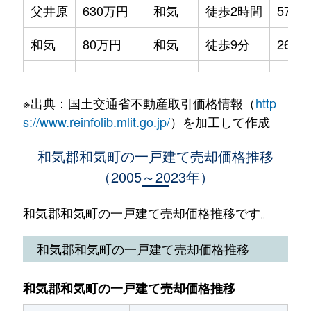
父井原
630万円
和気
徒歩2時間
570m
和気
80万円
和気
徒歩9分
260m
和気
280万円
和気
徒歩9分
260m
※出典：国土交通省不動産取引価格情報（
http
和気
170万円
和気
徒歩4分
65m²
s://www.reinfolib.mlit.go.jp/
）を加工して作成
和気
990万円
和気
徒歩19分
420m
和気郡和気町の一戸建て売却価格推移
（2005～2023年）
和気郡和気町の一戸建て売却価格推移です。
和気郡和気町の一戸建て売却価格推移
和気郡和気町の一戸建て売却価格推移