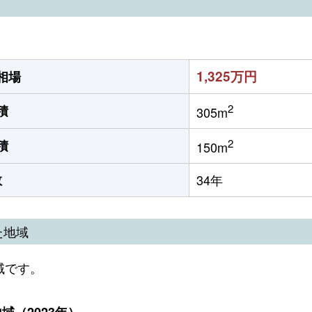
1,325万円
相場
2
積
305m
2
積
150m
数
34年
た地域
域です。
（2023年）