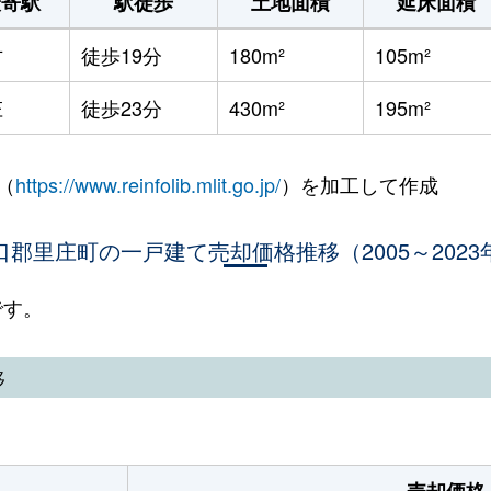
最寄駅
駅徒歩
土地面積
延床面積
方
徒歩19分
180m²
105m²
庄
徒歩23分
430m²
195m²
（
https://www.reinfolib.mlit.go.jp/
）を加工して作成
口郡里庄町の一戸建て売却価格推移（2005～2023
です。
移
売却価格