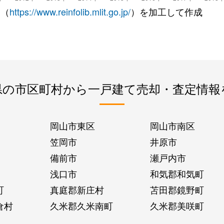
 （
https://www.reinfolib.mlit.go.jp/
）を加工して作成
県の市区町村から一戸建て売却・査定情報
岡山市東区
岡山市南区
笠岡市
井原市
備前市
瀬戸内市
浅口市
和気郡和気町
町
真庭郡新庄村
苫田郡鏡野町
倉村
久米郡久米南町
久米郡美咲町