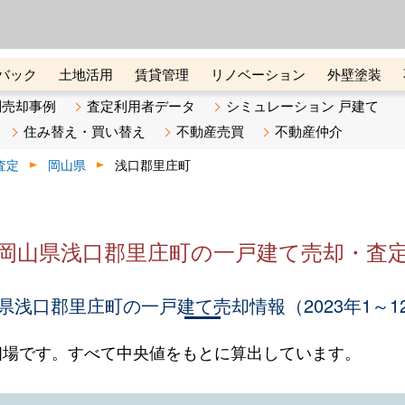
ーズ株式会社（東証グロース上
初めての方へ
ビスです 証券コード：4445
バック
土地活用
賃貸管理
リノベーション
外壁塗装
ライン講座
リビンマガジンBiz
不動産売却ご相談デスク
別売却事例
査定利用者データ
シミュレーション 戸建て
住み替え・買い替え
不動産売買
不動産仲介
査定
岡山県
浅口郡里庄町
岡山県浅口郡里庄町の一戸建て売却・査
県浅口郡里庄町の一戸建て売却情報（2023年1～1
相場です。すべて中央値をもとに算出しています。