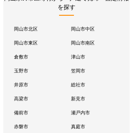
を探す
南輝
2,600万円
岡山
徒歩1時間
南輝
6,300万円
岡山
徒歩1時間
岡山市北区
岡山市中区
南輝
3,900万円
岡山
徒歩1時間
岡山市東区
岡山市南区
南輝
6,500万円
岡山
徒歩1時間
倉敷市
津山市
南輝
5,600万円
岡山
徒歩1時間
玉野市
笠岡市
南輝
4,000万円
岡山
徒歩1時間
井原市
総社市
西市
3,700万円
備前西市
徒歩3分
高梁市
新見市
西市
6,300万円
備前西市
徒歩11分
備前市
瀬戸内市
西市
5,300万円
備前西市
徒歩9分
赤磐市
真庭市