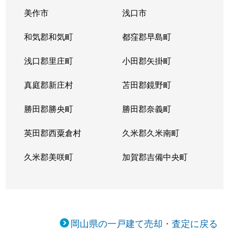
西紅陽台
1,300万円
迫川
徒歩28分
美作市
浅口市
西紅陽台
1,600万円
迫川
徒歩26分
和気郡和気町
都窪郡早島町
西高崎
3,000万円
迫川
徒歩45分
浅口郡里庄町
小田郡矢掛町
西高崎
1,000万円
迫川
徒歩20分
真庭郡新庄村
苫田郡鏡野町
西高崎
900万円
迫川
徒歩14分
勝田郡勝央町
勝田郡奈義町
西七区
1,000万円
常山
徒歩45分
英田郡西粟倉村
久米郡久米南町
迫川
2,000万円
迫川
徒歩3分
久米郡美咲町
加賀郡吉備中央町
迫川
650万円
迫川
徒歩8分
迫川
2,700万円
迫川
徒歩5分
岡山県の一戸建て売却・査定に戻る
浜野
200万円
岡山
徒歩1時間