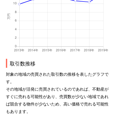
福田
4,800万円
岡山
徒歩1時間
福田
3,500万円
岡山
徒歩1時間
福田
1,800万円
岡山
徒歩1時間
福田
1,500万円
岡山
徒歩1時間
福富中
4,900万円
岡山
徒歩1時間
取引数推移
福富中
3,300万円
岡山
徒歩1時間
対象の地域の売買された取引数の推移を表したグラフで
す。
福富中
2,800万円
岡山
徒歩1時間
その地域が活発に売買されているのであれば、不動産が
福富西
13,000万円
岡山
徒歩1時間
すぐに売れる可能性があり、売買数が少ない地域であれ
ば競合する物件が少ないため、高い価格で売れる可能性
藤田
5,300万円
妹尾
徒歩45分
もあります。