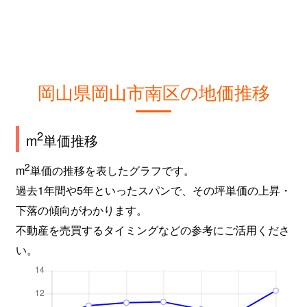
東畦
2,600万円
妹尾
徒歩6分
東畦
550万円
妹尾
徒歩7分
岡山県岡山市南区の地価推移
彦崎
4,800万円
彦崎
徒歩6分
彦崎
5,000万円
彦崎
徒歩6分
2
m
単価推移
平福
440万円
岡山
徒歩1時間
2
m
単価の推移を表したグラフです。
過去1年間や5年といったスパンで、その坪単価の上昇・
福島
7,000万円
岡山
徒歩1時間
下落の傾向がわかります。
福田
6,600万円
岡山
徒歩1時間
不動産を売買するタイミングなどの参考にご活用くださ
い。
福田
3,300万円
岡山
徒歩1時間
福田
2,300万円
岡山
徒歩1時間