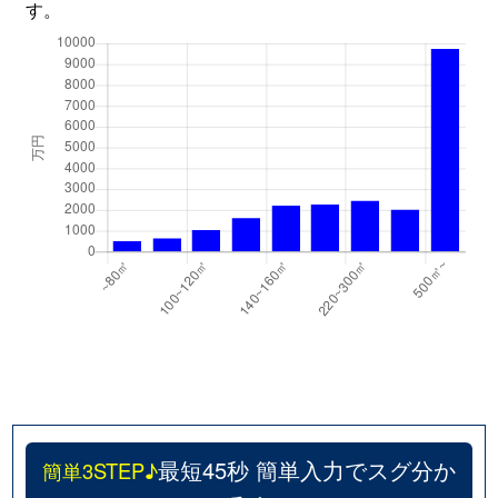
す。
最短45秒 簡単入力でスグ分か
簡単3STEP♪