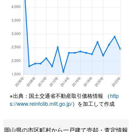
立川町
1,000万円
岡山
徒歩1時間
築港栄町
1,200万円
岡山
徒歩1時間
千鳥町
2,600万円
岡山
徒歩1時間
豊成
4,200万円
岡山
徒歩1時間
豊成
1,800万円
岡山
徒歩1時間
豊成
6,900万円
岡山
徒歩45分
※出典：国土交通省不動産取引価格情報 （
http
豊成
3,300万円
岡山
徒歩1時間
s://www.reinfolib.mlit.go.jp/
）を加工して作成
並木町
440万円
岡山
徒歩1時間
南輝
2,600万円
岡山
徒歩1時間
岡山県の市区町村から一戸建て売却・査定情報