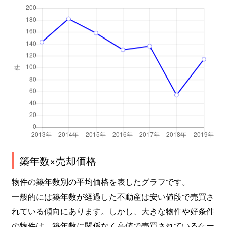
藤田
700万円
備前西市
徒歩45分
藤田
1,500万円
備前西市
徒歩45分
芳泉
1,800万円
備前西市
徒歩45分
芳泉
2,700万円
備前西市
徒歩29分
三浜町
100万円
岡山
徒歩1時間
若葉町
2,300万円
岡山
徒歩1時間
築年数×売却価格
物件の築年数別の平均価格を表したグラフです。
一般的には築年数が経過した不動産は安い値段で売買さ
れている傾向にあります。しかし、大きな物件や好条件
の物件は、築年数に関係なく高値で売買されているケー