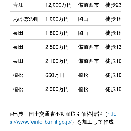
青江
12,000万円
備前西市
徒歩23分
あけぼの町
1,000万円
岡山
徒歩1時間
泉田
1,800万円
岡山
徒歩1時間
泉田
2,500万円
備前西市
徒歩13分
泉田
2,100万円
備前西市
徒歩16分
植松
660万円
植松
徒歩10分
植松
2,300万円
植松
徒歩12分
植松
2,100万円
植松
徒歩12分
※出典：国土交通省不動産取引価格情報（
http
内尾
3,300万円
妹尾
徒歩14分
s://www.reinfolib.mlit.go.jp/
）を加工して作成
浦安西町
2,200万円
岡山
徒歩1時間