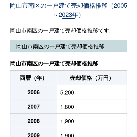
岡山市南区の一戸建て売却価格推移（2005
～2023年）
浦安本町
1,900万円
岡山
徒歩1時間
浦安本町
980万円
岡山
徒歩1時間
岡山市南区の一戸建て売却価格推移です。
大福
1,500万円
妹尾
徒歩26分
岡山市南区の一戸建て売却価格推移
大福
3,600万円
妹尾
徒歩21分
岡山市南区の一戸建て売却価格推移
大福
980万円
妹尾
徒歩23分
西暦（年）
売却価格（万円）
大福
600万円
備前西市
徒歩26分
2006
5,200
奥迫川
50万円
迫川
徒歩45分
2007
1,800
郡
470万円
岡山
徒歩2時間
2008
1,900
郡
780万円
岡山
徒歩2時間
2009
1,900