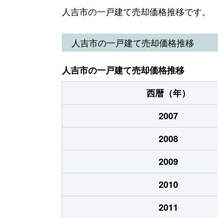
合ノ原町
800万円
人吉
人吉市の一戸建て売却価格推移です。
合ノ原町
200万円
-
人吉市の一戸建て売却価格推移
下青井町
40万円
人吉
人吉市の一戸建て売却価格推移
下城本町
3,600万円
人吉
西暦（年）
下新町
550万円
-
2007
下林町
150万円
-
2008
下原田町
350万円
-
2009
下原田町
1,700万円
-
2010
土手町
480万円
-
2011