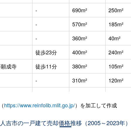
-
690m²
250m²
-
570m²
185m²
-
360m²
40m²
徒歩23分
400m²
240m²
藩願成寺
徒歩11分
380m²
105m²
-
310m²
120m²
-
330m²
70m²
（
https://www.reinfolib.mlit.go.jp/
）を加工して作成
藩願成寺
徒歩8分
280m²
-
藩願成寺
人吉市の一戸建て売却価格推移（2005～2023年）
徒歩7分
640m²
-