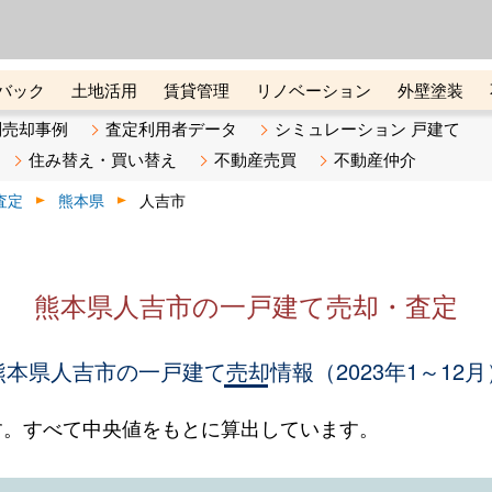
ーズ株式会社（東証グロース上
初めての方へ
ビスです 証券コード：4445
バック
土地活用
賃貸管理
リノベーション
外壁塗装
ライン講座
リビンマガジンBiz
不動産売却ご相談デスク
別売却事例
査定利用者データ
シミュレーション 戸建て
住み替え・買い替え
不動産売買
不動産仲介
査定
熊本県
人吉市
熊本県人吉市の一戸建て売却・査定
熊本県人吉市の一戸建て売却情報（2023年1～12月
す。すべて中央値をもとに算出しています。