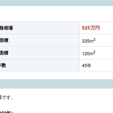
525万円
格相場
2
面積
335m
2
面積
120m
年数
45年
域です。
23年）