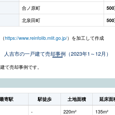
合ノ原町
50
北泉田町
50
 （
https://www.reinfolib.mlit.go.jp/
）を加工して作成
人吉市の一戸建て売却事例（2023年1～12月）
一戸建て売却事例です。
最寄駅
駅徒歩
土地面積
延床面
-
220m²
135m²