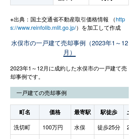
※出典：国土交通省不動産取引価格情報 （
http
s://www.reinfolib.mlit.go.jp/
）を加工して作成
水俣市の一戸建て売却事例（2023年1～12
月）
2023年1～12月に成約した水俣市の一戸建て売
却事例です。
一戸建ての売却事例
町名
価格
最寄駅
駅徒歩
土地
洗切町
100万円
水俣
徒歩25分
240