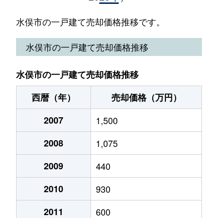
初野
2,200万円
新水俣
徒歩11分
270
水俣市の一戸建て売却価格推移です。
袋
110万円
袋
徒歩45分
175
水俣市の一戸建て売却価格推移
袋
1,200万円
袋
徒歩13分
180
水俣市の一戸建て売却価格推移
牧ノ内
120万円
水俣
徒歩45分
350
西暦（年）
売却価格（万円）
丸島町
1,500万円
水俣
徒歩16分
620
2007
1,500
明神町
34万円
水俣
徒歩45分
185
2008
1,075
2009
440
2010
930
2011
600