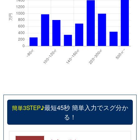
最短45秒 簡単入力でスグ分か
簡単3STEP♪
る！