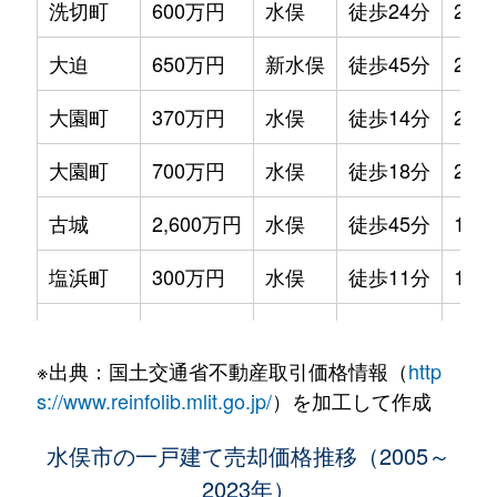
洗切町
600万円
水俣
徒歩24分
260
大迫
650万円
新水俣
徒歩45分
220
大園町
370万円
水俣
徒歩14分
280
大園町
700万円
水俣
徒歩18分
220
古城
2,600万円
水俣
徒歩45分
165
塩浜町
300万円
水俣
徒歩11分
100
塩浜町
10万円
水俣
徒歩11分
100
※出典：国土交通省不動産取引価格情報（
http
南福寺
330万円
水俣
徒歩28分
185
s://www.reinfolib.mlit.go.jp/
）を加工して作成
南福寺
750万円
水俣
徒歩26分
210
水俣市の一戸建て売却価格推移（2005～
2023年）
八ノ窪町
380万円
水俣
徒歩10分
360