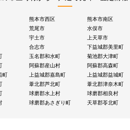
熊本市西区
熊本市南区
荒尾市
水俣市
宇土市
上天草市
合志市
下益城郡美里町
町
玉名郡和水町
菊池郡大津町
町
阿蘇郡産山村
阿蘇郡高森町
船町
上益城郡嘉島町
上益城郡益城町
町
葦北郡芦北町
葦北郡津奈木町
町
球磨郡水上村
球磨郡相良村
村
球磨郡あさぎり町
天草郡苓北町