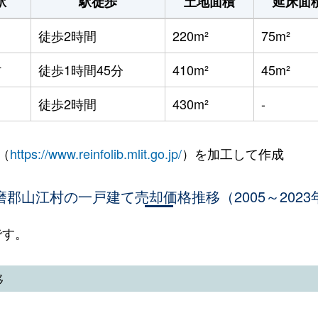
駅
駅徒歩
土地面積
延床面
徒歩2時間
220m²
75m²
村
徒歩1時間45分
410m²
45m²
徒歩2時間
430m²
-
（
https://www.reinfolib.mlit.go.jp/
）を加工して作成
磨郡山江村の一戸建て売却価格推移（2005～2023
です。
移