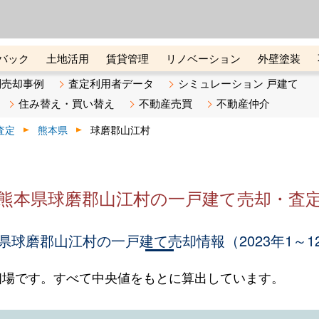
ーズ株式会社（東証グロース上
初めての方へ
ビスです 証券コード：4445
バック
土地活用
賃貸管理
リノベーション
外壁塗装
ライン講座
リビンマガジンBiz
不動産売却ご相談デスク
別売却事例
査定利用者データ
シミュレーション 戸建て
住み替え・買い替え
不動産売買
不動産仲介
査定
熊本県
球磨郡山江村
熊本県球磨郡山江村の一戸建て売却・査
県球磨郡山江村の一戸建て売却情報（2023年1～1
相場です。すべて中央値をもとに算出しています。