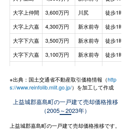
大字上仲間
3,600万円
川尻
徒歩1時間
大字上六嘉
4,300万円
新水前寺
徒歩1時間
大字下六嘉
3,500万円
新水前寺
徒歩1時間
大字下六嘉
3,100万円
新水前寺
徒歩1時間
大字下六嘉
900万円
南熊本
徒歩2時間
※出典：国土交通省不動産取引価格情報（
http
大字鯰
2,900万円
南熊本
徒歩1時間
s://www.reinfolib.mlit.go.jp/
）を加工して作成
大字鯰
76,000万円
南熊本
徒歩1時間
上益城郡嘉島町の一戸建て売却価格推移
（2005～2023年）
大字鯰
400万円
南熊本
徒歩1時間
上益城郡嘉島町の一戸建て売却価格推移です。