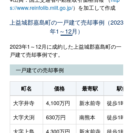
s://www.reinfolib.mlit.go.jp/
）を加工して作成
上益城郡嘉島町の一戸建て売却事例（2023
年1～12月）
2023年1～12月に成約した上益城郡嘉島町の一
戸建て売却事例です。
一戸建ての売却事例
町名
価格
最寄駅
駅徒歩
大字井寺
4,100万円
新水前寺
徒歩1時間
大字犬渕
630万円
南熊本
徒歩1時間
大字上島
4,300万円
新水前寺
徒歩1時間