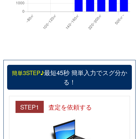
最短45秒 簡単入力でスグ分か
簡単3STEP♪
る！
STEP1
査定を依頼する