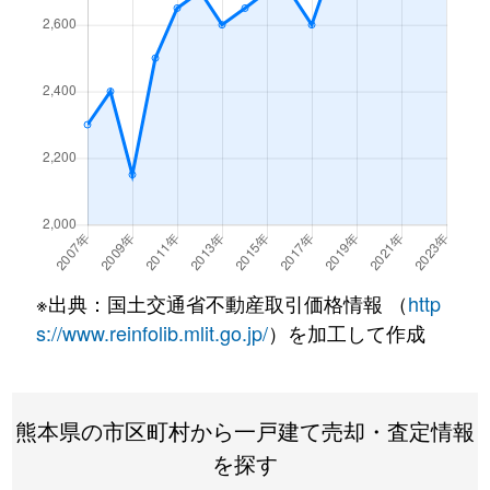
神園
3,400万円
武蔵塚
徒
湖東
3,400万円
新水前寺
徒
御領
3,800万円
水前寺
徒
御領
1,900万円
竜田口
徒
御領
25,000万円
竜田口
徒
※出典：国土交通省不動産取引価格情報 （
http
御領
1,700万円
武蔵塚
徒
s://www.reinfolib.mlit.go.jp/
）を加工して作成
御領
28,000万円
武蔵塚
徒
御領
4,700万円
武蔵塚
徒
熊本県の市区町村から一戸建て売却・査定情報
を探す
桜木
1,300万円
新水前寺
徒