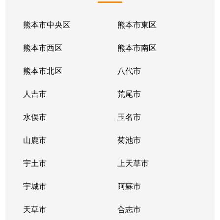
桜木
2,900万円
新水前寺
徒
熊本市中央区
熊本市東区
桜木
28,000万円
新水前寺
徒
熊本市西区
熊本市南区
桜木
3,500万円
新水前寺
徒
熊本市北区
八代市
佐土原
3,200万円
新水前寺
徒
人吉市
荒尾市
佐土原
1,900万円
水前寺
徒
水俣市
玉名市
佐土原
2,600万円
水前寺
徒
山鹿市
菊池市
佐土原
4,100万円
水前寺
徒
宇土市
上天草市
三郎
11,000万円
水前寺
徒
宇城市
阿蘇市
三郎
2,000万円
水前寺
徒
天草市
合志市