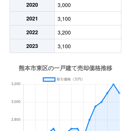
上南部
1,100万円
竜田口
徒
2020
3,000
2021
3,100
神水本町
24,000万円
新水前寺
徒
2022
3,200
健軍
3,000万円
新水前寺
徒
2023
3,100
健軍
4,200万円
新水前寺
徒
健軍
11,000万円
新水前寺
徒
健軍
2,700万円
新水前寺
徒
健軍本町
1,700万円
新水前寺
徒
健軍本町
2,700万円
新水前寺
徒
神園
19,000万円
光の森
徒
神園
3,700万円
光の森
徒