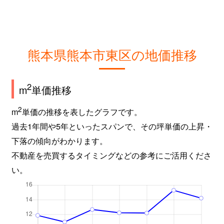
戸島西
5,500万円
水前寺
徒
戸島西
11,000万円
水前寺
徒
熊本県熊本市東区の地価推移
戸島西
3,300万円
東海学園前
徒
2
戸島西
1,700万円
東海学園前
徒
m
単価推移
2
戸島西
5,100万円
東海学園前
徒
m
単価の推移を表したグラフです。
過去1年間や5年といったスパンで、その坪単価の上昇・
長嶺西
3,400万円
水前寺
徒
下落の傾向がわかります。
不動産を売買するタイミングなどの参考にご活用くださ
長嶺西
16,000万円
水前寺
徒
い。
長嶺西
1,700万円
水前寺
徒
長嶺西
3,400万円
東海学園前
徒