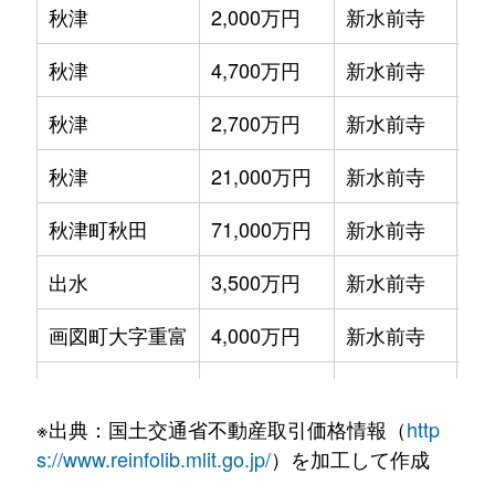
秋津
2,000万円
新水前寺
徒
秋津
4,700万円
新水前寺
徒
秋津
2,700万円
新水前寺
徒
秋津
21,000万円
新水前寺
徒
秋津町秋田
71,000万円
新水前寺
徒
出水
3,500万円
新水前寺
徒
画図町大字重富
4,000万円
新水前寺
徒
画図町大字重富
2,400万円
南熊本
徒
※出典：国土交通省不動産取引価格情報（
http
画図町大字重富
3,700万円
南熊本
徒
s://www.reinfolib.mlit.go.jp/
）を加工して作成
江津
300万円
新水前寺
徒