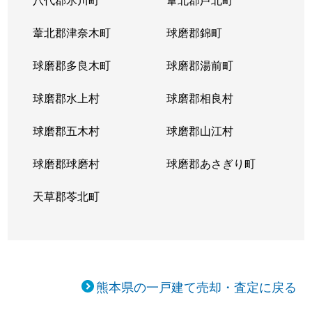
水源
5,500万円
新水前寺
徒
葦北郡津奈木町
球磨郡錦町
月出
球磨郡多良木町
4,000万円
球磨郡湯前町
新水前寺
徒
球磨郡水上村
球磨郡相良村
月出
5,500万円
水前寺
徒
球磨郡五木村
球磨郡山江村
戸島
1,800万円
東海学園前
徒
球磨郡球磨村
球磨郡あさぎり町
戸島
1,700万円
東海学園前
徒
天草郡苓北町
戸島
3,300万円
光の森
徒
戸島
3,000万円
光の森
徒
戸島西
12,000万円
水前寺
徒
熊本県の一戸建て売却・査定に戻る
戸島西
4,600万円
水前寺
徒