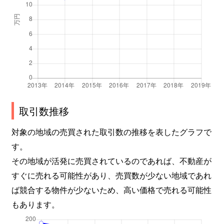
長嶺西
2,400万円
東海学園前
徒
長嶺西
1,500万円
東海学園前
徒
長嶺東
3,500万円
新水前寺
徒
長嶺東
4,400万円
水前寺
徒
長嶺東
1,500万円
水前寺
徒
取引数推移
長嶺東
2,200万円
水前寺
徒
対象の地域の売買された取引数の推移を表したグラフで
す。
長嶺東
1,700万円
水前寺
徒
その地域が活発に売買されているのであれば、不動産が
長嶺東
3,600万円
水前寺
徒
すぐに売れる可能性があり、売買数が少ない地域であれ
ば競合する物件が少ないため、高い価格で売れる可能性
長嶺東
1,800万円
水前寺
徒
もあります。
長嶺東
1,700万円
東海学園前
徒