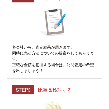
山ノ神
4,000万円
水前寺
徒
若葉
17,000万円
新水前寺
徒
若葉
17,000万円
新水前寺
徒
若葉
2,900万円
新水前寺
徒
各会社から、査定結果が届きます。
同時に売却方法についての提案をしてもらえま
若葉
1,400万円
新水前寺
徒
す。
正確な金額を把握する場合は、訪問査定の希望
若葉
1,900万円
新水前寺
徒
を出しましょう！
STEP3
比較＆検討する