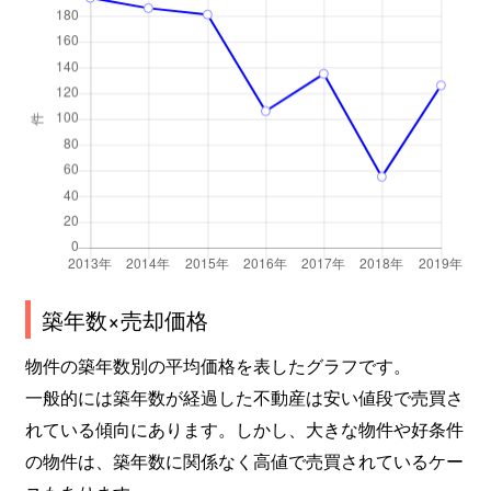
長嶺東
3,600万円
東海学園前
徒
長嶺東
3,500万円
東海学園前
徒
長嶺南
2,300万円
新水前寺
徒
長嶺南
1,500万円
水前寺
徒
長嶺南
6,200万円
水前寺
徒
長嶺南
12,000万円
水前寺
徒
築年数×売却価格
物件の築年数別の平均価格を表したグラフです。
長嶺南
2,600万円
水前寺
徒
一般的には築年数が経過した不動産は安い値段で売買さ
長嶺南
2,000万円
水前寺
徒
れている傾向にあります。しかし、大きな物件や好条件
の物件は、築年数に関係なく高値で売買されているケー
長嶺南
1,300万円
水前寺
徒