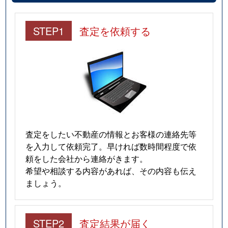
東町
140,000万円
新水前寺
徒
STEP1
査定を依頼する
保田窪
3,200万円
東海学園前
徒
南町
1,200万円
新水前寺
徒
山ノ内
3,000万円
水前寺
徒
山ノ内
2,900万円
水前寺
徒
査定をしたい不動産の情報とお客様の連絡先等
山ノ神
6,000万円
新水前寺
徒
を入力して依頼完了。早ければ数時間程度で依
頼をした会社から連絡がきます。
山ノ神
930万円
水前寺
徒
希望や相談する内容があれば、その内容も伝え
ましょう。
山ノ神
4,700万円
水前寺
徒
山ノ神
2,700万円
水前寺
徒
STEP2
査定結果が届く