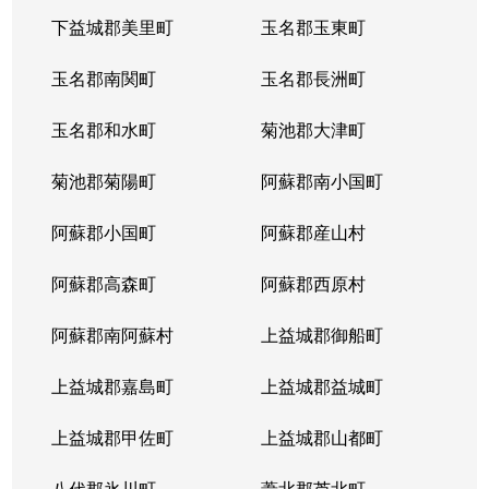
下江津
3,000万円
新水前寺
徒
下益城郡美里町
玉名郡玉東町
下江津
1,700万円
新水前寺
徒
玉名郡南関町
玉名郡長洲町
下江津
1,300万円
新水前寺
徒
玉名郡和水町
菊池郡大津町
下南部
1,000万円
竜田口
徒
菊池郡菊陽町
阿蘇郡南小国町
下南部
3,000万円
竜田口
徒
阿蘇郡小国町
阿蘇郡産山村
下南部
6,200万円
東海学園前
徒
阿蘇郡高森町
阿蘇郡西原村
下南部
1,200万円
東海学園前
徒
阿蘇郡南阿蘇村
上益城郡御船町
新生
1,500万円
新水前寺
徒
上益城郡嘉島町
上益城郡益城町
新南部
2,500万円
竜田口
徒
上益城郡甲佐町
上益城郡山都町
新南部
2,400万円
東海学園前
徒
八代郡氷川町
葦北郡芦北町