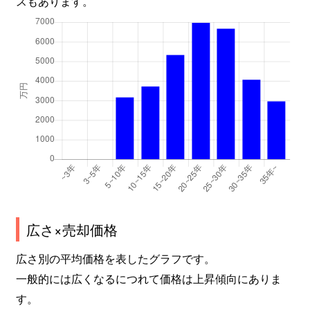
スもあります。
長嶺南
12,000万円
東海学園前
徒
錦ケ丘
12,000万円
水前寺
徒
西原
3,400万円
東海学園前
徒
沼山津
2,900万円
新水前寺
徒
沼山津
4,300万円
新水前寺
徒
沼山津
9,500万円
新水前寺
徒
沼山津
4,000万円
新水前寺
徒
広さ×売却価格
沼山津
3,400万円
新水前寺
徒
広さ別の平均価格を表したグラフです。
一般的には広くなるにつれて価格は上昇傾向にありま
八反田
1,100万円
東海学園前
徒
す。