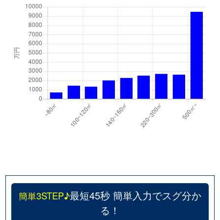
八反田
880万円
東海学園前
徒
花立
1,800万円
新水前寺
徒
花立
4,300万円
新水前寺
徒
花立
31,000万円
新水前寺
徒
東京塚町
3,200万円
水前寺
徒
東京塚町
6,700万円
水前寺
徒
東野
4,600万円
新水前寺
徒
東野
1,500万円
新水前寺
徒
最短45秒 簡単入力でスグ分か
簡単3STEP♪
東野
3,200万円
新水前寺
徒
る！
東野
2,000万円
新水前寺
徒