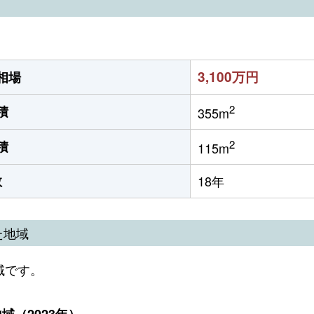
3,100万円
相場
2
積
355m
2
積
115m
数
18年
た地域
域です。
（2023年）