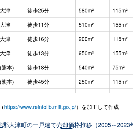
大津
徒歩25分
580m²
115m²
大津
徒歩11分
510m²
155m²
大津
徒歩16分
200m²
115m²
大津
徒歩13分
950m²
155m²
(熊本)
徒歩18分
540m²
75m²
(熊本)
徒歩45分
250m²
115m²
大津
徒歩1時間15分
165m²
80m²
（
https://www.reinfolib.mlit.go.jp/
）を加工して作成
大津
徒歩45分
2000m²
1600m²
大津
池郡大津町の一戸建て売却価格推移（2005～2023
徒歩45分
1100m²
-