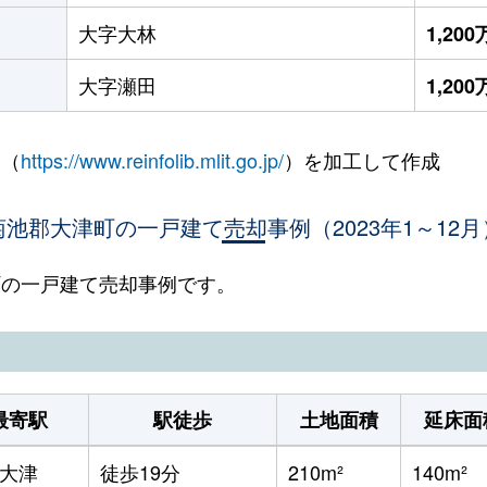
大字大林
1,20
大字瀬田
1,20
 （
https://www.reinfolib.mlit.go.jp/
）を加工して作成
菊池郡大津町の一戸建て売却事例（2023年1～12月
津町の一戸建て売却事例です。
最寄駅
駅徒歩
土地面積
延床面
大津
徒歩19分
210m²
140m²