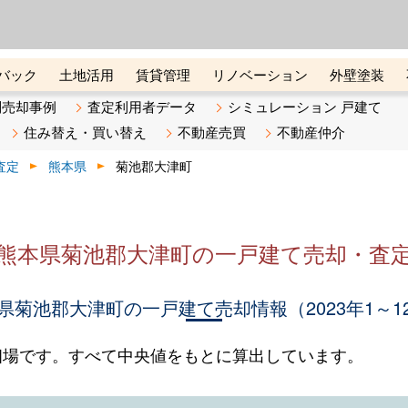
ーズ株式会社（東証グロース上
初めての方へ
ビスです 証券コード：4445
バック
土地活用
賃貸管理
リノベーション
外壁塗装
ライン講座
リビンマガジンBiz
不動産売却ご相談デスク
別売却事例
査定利用者データ
シミュレーション 戸建て
住み替え・買い替え
不動産売買
不動産仲介
査定
熊本県
菊池郡大津町
熊本県菊池郡大津町の一戸建て売却・査
県菊池郡大津町の一戸建て売却情報（2023年1～1
相場です。すべて中央値をもとに算出しています。