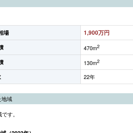
1,900万円
相場
2
積
470m
2
積
130m
数
22年
た地域
域です。
（2023年）