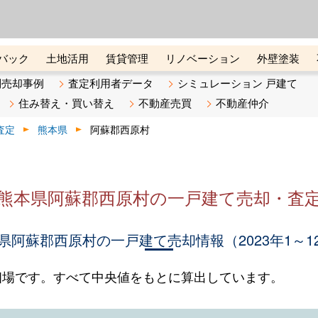
ーズ株式会社（東証グロース上
初めての方へ
ビスです 証券コード：4445
バック
土地活用
賃貸管理
リノベーション
外壁塗装
ライン講座
リビンマガジンBiz
不動産売却ご相談デスク
別売却事例
査定利用者データ
シミュレーション 戸建て
住み替え・買い替え
不動産売買
不動産仲介
査定
熊本県
阿蘇郡西原村
熊本県阿蘇郡西原村の一戸建て売却・査
県阿蘇郡西原村の一戸建て売却情報（2023年1～1
相場です。すべて中央値をもとに算出しています。