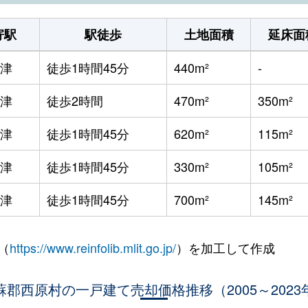
寄駅
駅徒歩
土地面積
延床面
津
徒歩1時間45分
440m²
-
津
徒歩2時間
470m²
350m²
津
徒歩1時間45分
620m²
115m²
津
徒歩1時間45分
330m²
105m²
津
徒歩1時間45分
700m²
145m²
（
https://www.reinfolib.mlit.go.jp/
）を加工して作成
蘇郡西原村の一戸建て売却価格推移（2005～2023