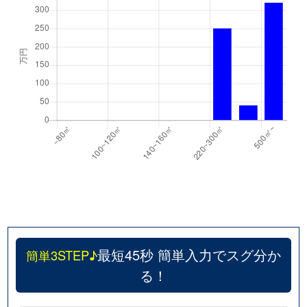
最短45秒 簡単入力でスグ分か
簡単3STEP♪
る！