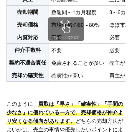
売却期間
数週間～1カ月程度
3～6カ
売却価格
市場価格の60～80%
ほぼ市場
内覧対応
不要
必要
スクロールできます
仲介手数料
不要
必要
契約不適合責任
免責されることが多い
売主が負
売却の確実性
確実性が高い
買主が見
このように、
買取は「早さ」「確実性」「手間の
少なさ」に優れている一方で、売却価格が仲介よ
どちらの売却方法が
り安くなる傾向があります。
よいかは、売主の事情や優先したいポイントによ