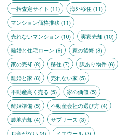
一括査定サイト
(11)
海外移住
(11)
マンション価格推移
(11)
売れないマンション
(10)
実家売却
(10)
離婚と住宅ローン
(9)
家の後悔
(8)
家の売却
(8)
移住
(7)
訳あり物件
(6)
離婚と家
(6)
売れない家
(5)
不動産高く売る
(5)
家の価値
(5)
離婚準備
(5)
不動産会社の選び方
(4)
農地売却
(4)
サブリース
(3)
お金がない
(3)
イエウール
(3)