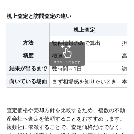
机上査定と訪問査定の違い
机上査定
方法
物件情報のみで算出
担当
精度
概算
高い
スクロールできます
結果が出るまで
数時間～1日
訪問
向いている場面
まず相場感を知りたいとき
本格
査定価格や売却方針を比較するため、複数の不動
産会社へ査定を依頼することをおすすめします。
複数社に依頼することで、査定価格だけでなく、